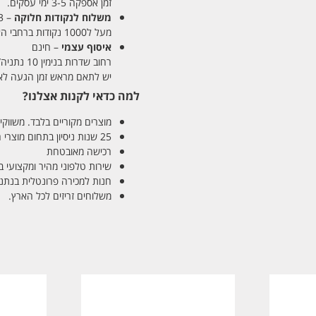
זמן אספקה 3-5 ימי עסקים.
משלוח לנקודות חלוקה
– 13 ש"ח
מעל ל1000 נקודות ברחבי הארץ. זמן אספקה 5-8 ימי עסקים.
איסוף עצמי
– חינם
רחוב שדרות בנימין 10 נתניה/ רחוב פנקס 12 נתניה – לבחירתכם
יש לתאם מראש זמן הגעה לאיסוף עצ
למה כדאי לקנות אצלנו?
מוצרים מקוריים בלבד. משווקים
25 שנות ניסיון בתחום מוצרי השיער והטיפוח
רכישה מאובטחת
שירות טלפוני מהיר ומקצועי 
חנות למכירה פרונטלית בנתניה בע
משלוחים זריזים לכל הארץ.