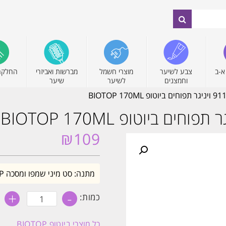
א-ב
צבע לשיער
מוצרי חשמל
מברשות ואביזרי
החלקה
וחמצנים
לשיער
שיער
₪
109
מתנה: סט מיני שמפו ומסכה BIOTOP בקנייה מעל 299₪ ממוצרי ביוטופ.
+
-
כמות
כמות:
של
קצף
חפיפה
כל מוצרי
ביוטופ BIOTOP