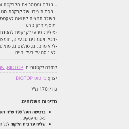
– מנקה ומטהר את הקרקפת ו
– מפחית גירוי של קרקפת מגור
-משלב תמצית קינואה לאקסטרה
מוסיף ברק טבעי
-פילינג טבעי לקרקפת להסרת 
-מכיל ויטמינים טבעיים, חומצו
-ללא פרבנים, סולפטים, פתלט
-לא נוסה על בעלי חיים
לחזרה לקטגוריות:
BIOTOP
,
שמפ
יצרן:
ביוטופ BIOTOP
גודל:
170 מ"ל
מדיניות משלוחים:
ברכישה מעל 199 ש"ח
משלו
3-5 ימי עסקים.
שליח עד בית הלקוח
לכל חלקי