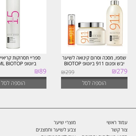
שמפו, מסכה וסרום קינואה לשיער
יבש ופגום 911 ביוטופ BIOTOP
ביוטופ 600ML BIOTOP
המחיר
279
₪
המחיר
89
₪
₪
299
המקורי
הנוכחי
היה:
הוא:
הוספה לסל
הוספה לסל
₪279.
₪299.
עמוד ראשי
מוצרי שיער
צור קשר
צבע לשיער וחמצנים