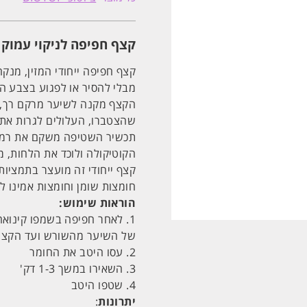
לניקוי
עמוק
911
ויניגר
קצף חפיפה לניקוי עמוק קינואה 911 ויניגר תפוחים
תפוחים
ביוטופ
BIOTOP
קצף חפיפה ייחודי המזין, מנק
170ML
מבלי להסיר או לפגוע בצבע ה
הקצף מקנה לשיער מרקם רך, נע
שהצטברו, העלולים לגרות את 
תכשיר השטיפה משקם את רמות
הקוטיקולה ולוכד את הלחות, 
קצף ייחודי זה מועצר בתמציות 
חומצות שומן וחומצות אמינו ל
הוראות שימוש:
1. לאחר חפיפה בשמפו קינואה 911, לחצו כמות מספקת לכיסוי מלא
של השיער מהשורש ועד הקצוות
2. עסו היטב את החומר
3. השאירו במשך 1-3 דק'
4. שטפו היטב
יתרונות
: