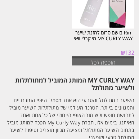
Rin בושם סרום להזנת שיער
MY CURLY WAY מי קרלי וואי
₪
132
הוספה לסל
MY CURLY WAY המותג המוביל למתולתלות
ולשיער מתולתל
השיער המתולתל והטבעי הוא אחד מסמלי היופי המודרניים
והמגוונים ביותר. הטרנד העולמי של מתולתלות השיער מוביל
לתחושת חופש ולשימור האופי הייחודי של כל אחת ואחד
מאיתנו. בימים אלו, חברת My Curly Way הפכה למותג מוביל
בתחום השיער המתולתל ומציעה מגוון מוצרים וטיפוח לשיער
מתולתל טבעי וקופצני.