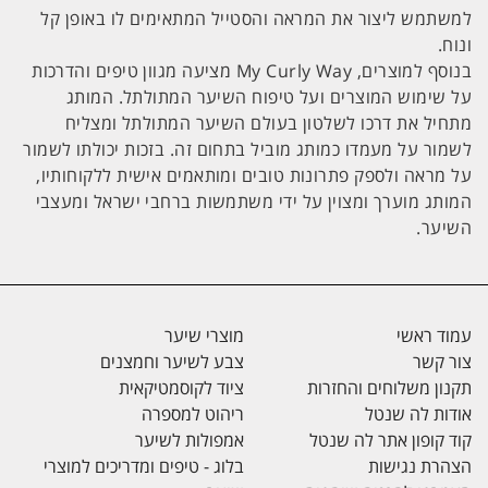
למשתמש ליצור את המראה והסטייל המתאימים לו באופן קל
ונוח.
בנוסף למוצרים, My Curly Way מציעה מגוון טיפים והדרכות
על שימוש המוצרים ועל טיפוח השיער המתולתל. המותג
מתחיל את דרכו לשלטון בעולם השיער המתולתל ומצליח
לשמור על מעמדו כמותג מוביל בתחום זה. בזכות יכולתו לשמור
על מראה ולספק פתרונות טובים ומותאמים אישית ללקוחותיו,
המותג מוערך ומצוין על ידי משתמשות ברחבי ישראל ומעצבי
השיער.
עמוד ראשי
מוצרי שיער
צור קשר
צבע לשיער וחמצנים
תקנון משלוחים והחזרות
ציוד לקוסמטיקאית
אודות לה שנטל
ריהוט למספרה
קוד קופון אתר לה שנטל
אמפולות לשיער
הצהרת נגישות
בלוג - טיפים ומדריכים למוצרי