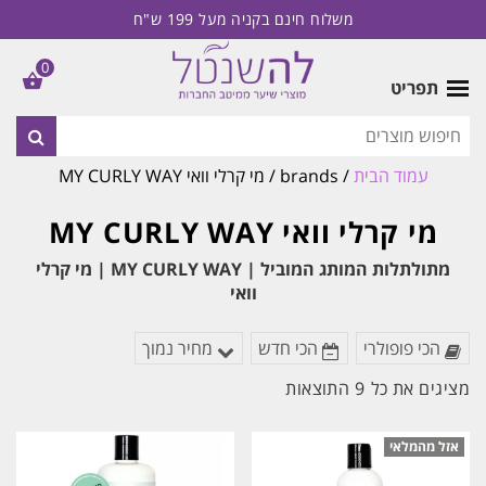
משלוח חינם בקניה מעל 199 ש"ח
0
תפריט
עמוד הבית
/ brands / מי קרלי וואי MY CURLY WAY
מי קרלי וואי MY CURLY WAY
מתולתלות המותג המוביל | MY CURLY WAY | מי קרלי
וואי
הכי פופולרי
הכי חדש
מחיר נמוך
ממוין
מציגים את כל ⁦9⁩ התוצאות
לפי
הפריט
העדכני