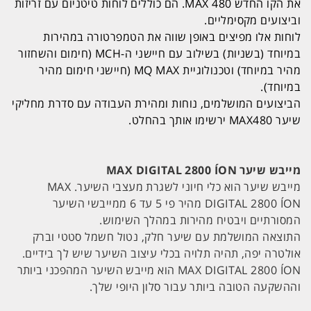
את הקו החדש MAX 480. הם כוללים לוחות טיטניום עם זריזות
וביצועים מקסימליים.
לוחות אלו מפיצים באופן שווה את הטמפרטורה במהירות
במיוחד (בשניות) בשילוב עם חיישני ה-MCH (חימום והשחזור
מהיר במיוחד) וטכנולוגיית MQ MAX (חיישני חימום מהיר
במיוחד).
הביצועים המושלמים, נוחות ומהירת העבודה עם סדרת מחליקי
שיער MAX480 ירשימו אותך בהחלט.
מייבש שיער MAX DIGITAL 2800 ÍON
מייבש שיער הוא כלי חיוני לשגרת מעצבי השיער. MAX
DIGITAL 2800 ÍON מהיר פי 5 עד 6 ממייבשי השיער
המסורתיים ויבטיח מהירות במהלך השימוש.
התוצאה המושלמת עם שיער חלק, נטול חשמל סטטי וברק
אולטרה יפה, תהיה תלויה בכלי עיצוב השיער שיש לך בידיים.
MAX DIGITAL 2800 ÍON הוא מייבש השיער המהפכני ביותר
וההשקעה הטובה ביותר עבור סלון היופי שלך.