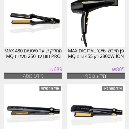
העדכני
ביותר
פן מייבש שיער MAX DIGITAL
מחליק שיער טיטניום MAX 480
2800W ÍON רק 455 גרם MQ
PRO חום עד 250 מעלות MQ
₪
689
₪
805
מידע נוסף
מידע נוסף