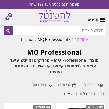
משלוח חינם בקניה מעל 199 ש"ח
0
תפריט
עמוד הבית
/ brands / MQ Professional
MQ Professional
מוצרי MQ Professional – מחליקים ומייבש שיער
עוצמתי לשימוש מקצועי. קו ראשון ברמה איכות
ועוצמה.
הכי פופולרי
הכי חדש
מחיר נמוך
ממוין
מציגים את כל ⁦4⁩ התוצאות
לפי
הפריט