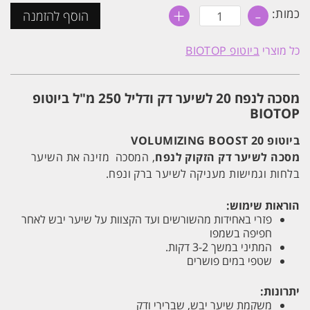
+
-
כמות
כמות:
הוסף להזמנה
של
מסכה
לנפח
כל מוצרי
ביוטופ BIOTOP
20
לשיער
דק
ודליל
מסכה לנפח 20 לשיער דק ודליל 250 מ"ל ביוטופ
250
מ"ל
BIOTOP
ביוטופ
BIOTOP
ביוטופ VOLUMIZING BOOST 20
מסכה לשיער דק הזקוק לנפח
, המסכה מזינה את השיער
בלחות וגמישות מעניקה לשיער ברק ונפח.
הוראות שימוש:
פזרי באחידות מהשורשים ועד הקצוות על שיער יבש לאחר
חפיפה בשמפו
המתיני במשך 3-2 דקות.
שטפי במים פושרים
יתרונות:
משקמת שיער יבש, שברירי ודק