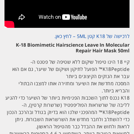
לרכישה של K18 קטן 5ML – לחץ כאן.
K-18 Biomimetic Hairscience Leave In Molecular
Repair Hair Mask 50ml
קיי 18 הינו טיפול שיקום ללא שטיפה של פטנט ה-
K18Peptide™ הפועל לתיקון ושיקום של שיער, גם אם הוא
עבר את הנזקים הקיצונים ביותר
המסכה מחדשת את השיער ומחזירה אותו למצבו הבתולי
והבריא ביותר.
K18 נכנס לתוך השכבות הפנימיות ביותר של השיער כדי להגיע
לליבה של שרשראות הפוליפפטיד (שרשרות קרטין), ה-
K18Peptide™ המהפכני שלנו הוא בדיוק בגודל ובהרכב הנכון
כדי להשתלב ולחבר מחדש את השרשראות השבורות. ניתן
לראות ולחוש את ההבדל כבר מהטיפול הראשון.
לתוצאות הטובות ביותר, השתמשו ב-4-6 החפיפות הראשונות