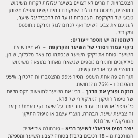
הצטברויות חומרים לא רצויים בשיער עלולות לקרות משימוש
במוצרים, מתכות ומינרלים שמקורם במים קשים ואפילו משומן
טבעי של הקרקפת. הצטברות זו עלולה להכביד על שיער,
לעמעם את צבע השיער ואף לגרום לנזק ומרקם מחוספס
ומקורזל.
לשמפו זה יש מספר ייעודים:
ניקוי עמוד ויסודי של השיער והקרקפת
– לא מייבש את
השיער ופותח את זקיקי השיער שנסתמו כתוצאה מלכלוך, שומן,
סיליקונים וחומרים נוספים שנשארו מאחור כתוצאה משימוש
במוצרי שיער או מים קשים.
תוך חפיפה אחת השמפו מסיר 99% מהצטברויות הלכלוך, 95%
מהסבום ו – 76% מהנחושת.
מנקה ופורץ את הדרך
– מכין את השיער לתוצאות מקסימליות
של טיפול התיקון המולקולרי של K18.
כל טיפול או שירות יעבוד טוב יותר על שיער נקי באמת! בין אם
זה צביעת שיער, הבהרה, מוצרי עיצוב או טיפול התיקון
המולקולרי של K18
יוצר בסיס אידיאלי לשיער בריא –
פורמולה אידיאלית
המורכבת מ – 18 רכיבים בלבד! בטוחה לצבע השיער ומספקת