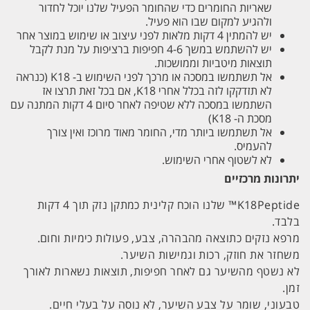
שאריות החומרים כדי שהחומר הפעיל שלנו יוכל לחדור
ולהגיע למקום שבו הוא פעיל.
יש להמתין 4 דקות מלאות לפני עיצוב או שימוש במוצר אחר
יש להשתמש במשך 4-6 חפיפות ברציפות על מנת לקבל
תוצאות מיטביות וממושכות.
אל תשתמשו במסכה או מרכך לפני השימוש ב- K18 (כנראה
לא תזדקקו לזה בכלל אחרי K18, אם בכל זאת תרצו אז
השתמשו במסכה ללא שטיפה לאחר סיום 4 דקות המתנה עם
מסכת ה- K18)
אל תשתמשו ביותר מדי, החומר מאוד מרוכז ואין צורך
להעמיס.
לא לשטוף אחרי השימוש.
יתרונות מרכזיים
K18Peptide™ שלנו הוכח קלינית כמתקן נזק תוך 4 דקות
בלבד.
מרפא נזקים כתוצאה מהבהרה, צבע, פעולות כימיות וחום.
משחזר את חוזק, רכות וגמישות השיער.
לא נשטף מהשיער גם לאחר חפיפות, תוצאות נשארות לאורך
זמן.
טבעוני, שומר על צבע השיער, לא נוסה על בעלי חיים.