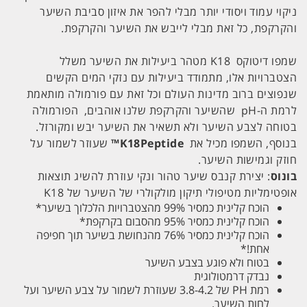
ניקוי עמוד ויסודי יותר מבלי להפר את איזון סביבת השיער
והקרקפת, כל זאת מבלי לייבש את השיער והקרקפת.
שמפו דיטוקס K18 מטהר ביעילות את השיער משלל
הצטברויות אלו, מתמודד ביעילות עם נזקי המים הקשים
שנפוצים ברוב מדינות העולם וכל זאת עם פורמולה מותאמת
לרמת ה-pH שהשיער והקרקפת שלנו אוהבים, הפורמולה
בטוחה לצבע השיער ולא תשאיר את השיער יבש ומקורזל.
בנוסף, השמפו מכיל את
K18Peptide™
שעוזר לשמור על
חוזק וגמישות השיער.
בונוס
: יצירת קנבס שיער טהור ונקי עוזרת להשיג תוצאות
אופטימליות מטיפולי תיקון מולקולרי של השיער של K18
הוכח קלינית כמסיר 99% מהצטברויות הלכלוך בשיער*
הוכח קלינית כמסיר 95% מהסבום בקרקפת*
הוכח קלינית כמסיר 76% מהנחושת בשיער תוך חפיפה
אחת!*
בטוח ולא פוגע בצבע השיער
נבדק דרמטולוגית
רמת PH של 3.8-4.2 שעוזרת לשמור על צבע השיער ועל
לחות השיער.