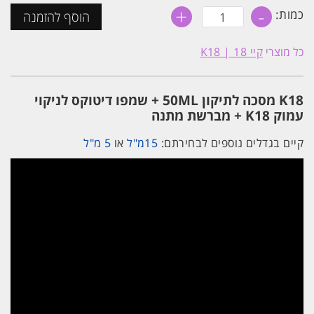
+
-
כמות
כמות:
הוסף להזמנה
של
K18
מסכה
כל מוצרי
קיי 18 | K18
לתיקון
50ML
+
שמפו
K18 מסכה לתיקון 50ML + שמפו דיטוקס לניקוי
דיטוקס
לניקוי
עמוק K18 + מברשת מתנה
עמוק
K18
קיים בגדלים נוספים לבחירתם:
15מ"ל
או
5 מ"ל
+
מסרק
מתנה