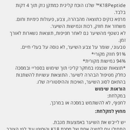
K18Peptide™ שלנו הוכח קלינית כמתקן נזק תוך 4 דקות
בלבד.
מרפא נזקים כתוצאה מהבהרה, צבע, פעולות כימיות וחום.
משחזר את חוזק, רכות וגמישות השיער.
לא נשטף מהשיער גם לאחר חפיפות, תוצאות נשארות לאורך
זמן.
טבעוני, שומר על צבע השיער, לא נוסה על בעלי חיים.
91% חוזק מקורי*
94% גמישות מקורית*
*תוצאות שנצפו במחקר קליני תוך שימוש בספריי ובמסכה
כחלק מטיפול הבהרה לשיער. התוצאות עשויות להשתנות
בהתאם לסוג השיער, האיכות וההיסטוריה שלו.
הוראות שימוש
במקלחת:
לחפוף, לא להשתמש במסכה או במרכך.
מחוץ למקלחת:
יש לייבש את השיער באמצעות מגבת.
התחילו עם לחיצה אחת של מסכת K18 והוסיפו עוד לפי הצורך