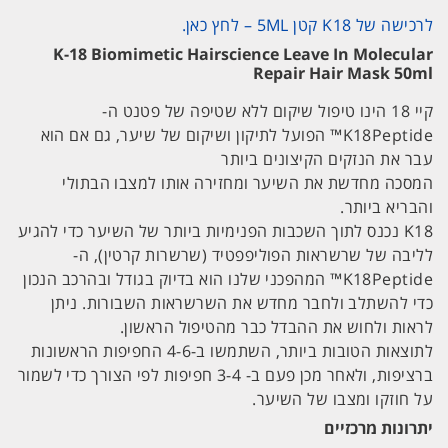
לרכישה של K18 קטן 5ML – לחץ כאן.
K-18 Biomimetic Hairscience Leave In Molecular
Repair Hair Mask 50ml
קיי 18 הינו טיפול שיקום ללא שטיפה של פטנט ה-
K18Peptide™ הפועל לתיקון ושיקום של שיער, גם אם הוא
עבר את הנזקים הקיצונים ביותר
המסכה מחדשת את השיער ומחזירה אותו למצבו הבתולי
והבריא ביותר.
K18 נכנס לתוך השכבות הפנימיות ביותר של השיער כדי להגיע
לליבה של שרשראות הפוליפפטיד (שרשרות קרטין), ה-
K18Peptide™ המהפכני שלנו הוא בדיוק בגודל ובהרכב הנכון
כדי להשתלב ולחבר מחדש את השרשראות השבורות. ניתן
לראות ולחוש את ההבדל כבר מהטיפול הראשון.
לתוצאות הטובות ביותר, השתמשו ב-4-6 החפיפות הראשונות
ברציפות, ולאחר מכן פעם ב- 3-4 חפיפות לפי הצורך כדי לשמור
על חוזקו ומצבו של השיער.
יתרונות מרכזיים