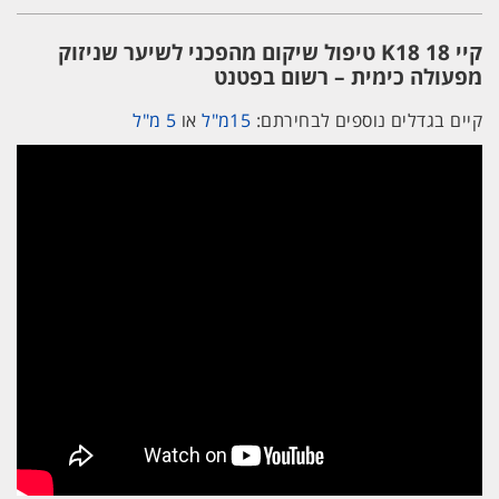
מולקולרי
של
קיי 18 K18 טיפול שיקום מהפכני לשיער שניזוק
השיער
ב4
מפעולה כימית – רשום בפטנט
דקות
50ML
קיים בגדלים נוספים לבחירתם:
15מ"ל
או
5 מ"ל