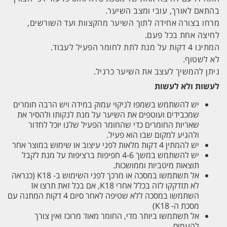
בהתאם לאורך, עובי ומצב השיער.
מרחו בצורה אחידה לתוך השיער מהקצוות ועד השורשים,
לחיצה אחת בכל פעם.
המתינו 4 דקות על מנת לתת לחומר הפעיל לעבוד.
לא לשטוף.
ניתן להמשיך לעצב את השיער כרגיל.
לעשות ולא לעשות
יש להשתמש בשמפו לניקוי עמוק במידה ויש הרבה חומרים
שמכבידים ועוטפים את השיער על מנת לנקותו ולהסיר את
שאריות החומרים כדי שהחומר הפעיל שלנו יוכל לחדור
ולהגיע למקום שבו הוא פעיל.
יש להמתין 4 דקות מלאות לפני עיצוב או שימוש במוצר אחר
יש להשתמש במשך 4-6 חפיפות ברציפות על מנת לקבל
תוצאות מיטביות וממושכות.
אל תשתמשו במסכה או מרכך לפני השימוש ב- K18 (כנראה
לא תזדקקו לזה בכלל אחרי K18, אם בכל זאת תרצו אז
השתמשו במסכה ללא שטיפה לאחר סיום 4 דקות המתנה עם
מסכת ה- K18)
אל תשתמשו ביותר מדי, החומר מאוד מרוכז ואין צורך
להעמיס.