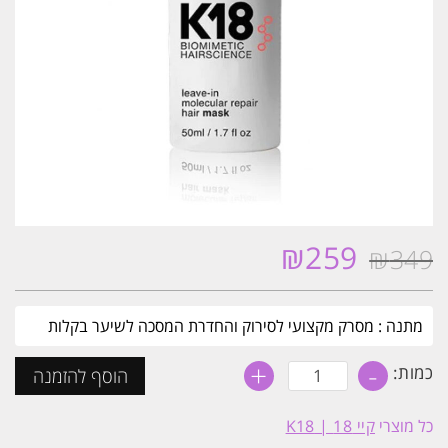
₪
259
₪
349
המחיר
המחיר
המקורי
הנוכחי
היה:
הוא:
מתנה : מסרק מקצועי לסירוק והחדרת המסכה לשיער בקלות
₪259.
₪349.
+
-
כמות
כמות:
הוסף להזמנה
של
K18
מסכה
כל מוצרי
קיי 18 | K18
לתיקון
ושיקום