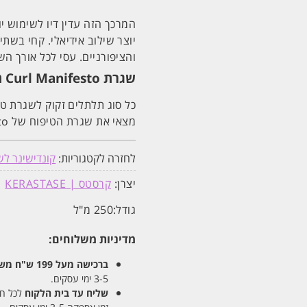
יוצר שילוב אידיאלי. קחי בשת
והציפורניים. עסי לכל אורך ה
שגרת Curl Manifesto תלתלים
כל סוג תלתלים זקוק לשגרת טיפ
מצאי את שגרת הטיפוח של Curl Manifesto המתאימה לתלתלים שלך.
לחזרה לקטגוריות:
קונדישינר לש
יצרן:
קרסטס | KERASTASE
גודל:
250 מ"ל
מדיניות משלוחים:
ברכישה מעל 199 ש"ח
משלו
3-5 ימי עסקים.
שליח עד בית הלקוח
לכל חלקי