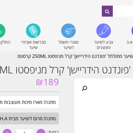
א-ב
צבע לשיער
מוצרי חשמל
מברשות ואביזרי
החלקה
וחמצנים
לשיער
שיער
מתולתל 'פונדנט הידריישן' קרל מניפסטו 250ML קרסטס
 הידריישן' קרל מניפסטו 250ML קרסטס
₪
189
מתנה! מארז סיכות מעוצבות מבית קרסטס. בקנ
מתנה! סרום לשיער מבית H.A בגודל מלא. בכל הזמנה מעל 349₪. עד חצות.
כמות
כמות: