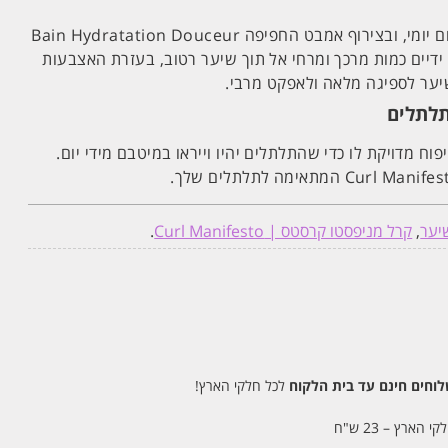
המרכך הזה עדין דיו לשימוש יום יומי, ובצירוף אמבט החפיפה Bain Hydratation Douceur
י ידיים כמות מרכך ומרחי אל תוך שיער רטוב, בעזרת האצבעות
שיער לספיגה מלאה ולאפקט מרבי.
וח מדויקת לו כדי שהתלתלים יהיו וייראו במיטבם מידי יום.
יער
,
קרל מניפסטו קרסטס | Curl Manifesto
.
חים חינם עד בית הלקוח
לכל חלקי הארץ!
 הארץ – 23 ש"ח