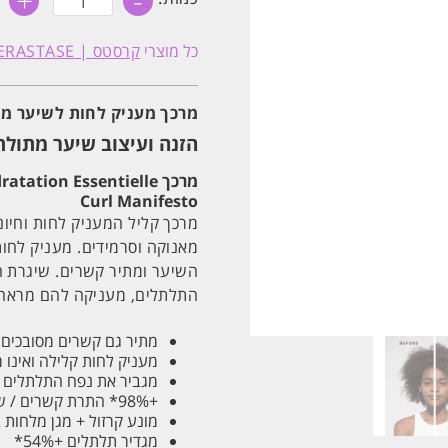
+
-
של
מרכך
מעניק
כל מוצרי
קרסטס | KERASTASE
לחות
לשיער
מתולתל
'פונדנט
מרכך מעניק לחות לשיער מתולתל 
הידריישן'
קרל
הזנה ועיצוב שיער מתולת
מניפסטו
250ML
מרכך Fondant Hydratation Essentielle
קרסטס
Curl Manifesto
מרכך קליל המעניק לחות וחיונ
מאנוקה וסרמידים. מעניק לחו
התלתלים, מעניקה להם מראה ט
מתיר גם קשרים מסובכים 
מעניק לחות קלילה ואינו 
מגביר את נפח התלתלים 
+98%* התרת קשרים / שיער מתולתל מאוד (סוג IV) x2 זוהר
מונע קרזול + מגן מלחות באוויר
מגדיר תלתלים +54%*