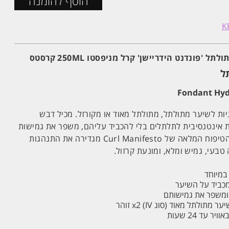
הוסף להזמנה
'פונדנט הידריישן' קרל מניפסטו 250ML קרסטס
ל
יות לשיער מתולתל, מתולתל מאוד או מקורזל. מכיל דבש
ת אינטנסיבית לתלתלים בלי להכביד עליהם, משפר את גמישות
השיער ומתיר קשרים. שיגרת הטיפוח המלאה של Curl Manifesto מגדירה את התנהגות
בעי, גמיש ומלא, ומונעת קרזול.
במיוחד
מכביד על השיער
ומשפר את גמישותם
 עד 24 שעות