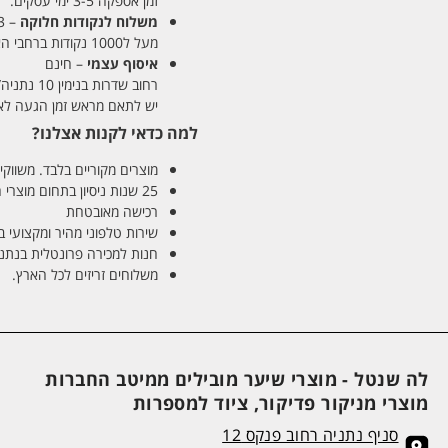
זמן אספקה 3-5 ימי עסקים.
משלוח לנקודות חלוקה
– 13 ש"ח
מעל ל1000 נקודות ברחבי הארץ. זמן אספקה 5-8 ימי עסקים.
איסוף עצמי
– חינם
רחוב שדרות בנימין 10 נתניה/ רחוב פנקס 12 נתניה – לבחירתכם
יש לתאם מראש זמן הגעה לאיסוף עצ
למה כדאי לקנות אצלנו?
מוצרים מקוריים בלבד. משווקים
25 שנות ניסיון בתחום מוצרי השיער והטיפוח
רכישה מאובטחת
שירות טלפוני מהיר ומקצועי 
חנות למכירה פרונטלית בנתניה בע
משלוחים זריזים לכל הארץ.
לה שנטל - מוצרי שיער מובילים ממיטב החברות
מוצרי מניקור פדיקור, ציוד למספרות
סניף נתניה רחוב פנקס 12