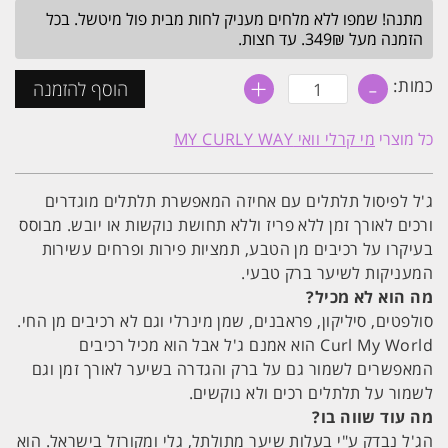
מתנה! שמפו ללא מלחים מעניק לחות מבית פול מיטשל. בכל
הזמנה מעל 349₪. עד חצות.
+
-
כמות
כמות:
הוסף להזמנה
של
Curl
My
כל מוצרי
מי קרלי וואי MY CURLY WAY
World
ג'ל
לפיסול
תלתלים
ג'ל לפיסול תלתלים עם אחיזה המאפשרת תלתלים מוגדרים
יציבים
MY
ורכים לאורך זמן ללא פריז וללא תחושת נוקשות או יובש. מבוסס
CURLY
בעיקרו על רכיבים מן הטבע, תמציות פירות ופרחים עשירות
WAY
מי
המעניקות לשיער ברק טבעי.
קרלי
מה הוא לא מכיל?
וואי
סולפטים, סיליקון, פראבנים, שמן מינרלי וגם לא רכיבים מן החי.
Curl My World הוא אמנם ג'ל אבל הוא מכיל רכיבים
המאפשרים לשמור גם על ברק והגדרה בשיער לאורך זמן וגם
לשמור על תלתלים רכים ולא נוקשים.
מה עוד שווה בו?
הג'ל נבדק ע"י בעלות שיער מתולתל, גלי ומקורזל בישראל. הוא