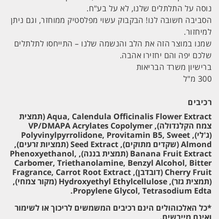
נוסה על התלתלים שלנו, לא על בע"ח.
הסביבה חשובה לנו! הבקבוק עשוי מפלסטיק ממוחזר, וגם ניתן
למיחזור.
שמנו במוצר הזה את הלב והנשמה שלנו – התייחסו לתלתלים
שלכם יפה והם יחזירו אהבה.
ברישיון משרד הבריאות
300 מ"ל
רכיבים
Aqua, Calendula Officinalis Flower Extract (תמצית
צמח הקלנדולה), VP/DMAPA Acrylates Copolymer
(ג'לי), Polyvinylpyrrolidone, Provitamin B5, Sweet
Almond (שקדים מתוקים), Seed Extract (תמציות זרעים),
Banana Fruit Extract (תמצית בננה), Phenoxyethanol,
Carbomer, Triethanolamine, Benzyl Alcohol, Bitter
Cherry Fruit (דובדבן), Fragrance, Carrot Root Extract
(תמצית גזר), Hydroxyethyl Ethylcellulose (מקור צמחי),
Propylene Glycol, Tetrasodium Edta.
*כל האלכוהולים הינם רכיבים המשמשים לריכוך או לשימור
ואינם מייבשים.