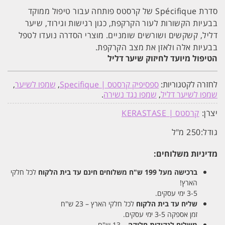
סדרת Spécifique של קרסטס פותחה עבור טיפול ממוקד
בבעיות הקשורות לעור הקרקפת, כגון רגישות וגירוד, שיער
דליל, קשקשים ושורשים שומניים. מוצרי הסדרה נועדו לטפל
בבעיות אלה ולאזן את מצב הקרקפת.
הטיפול מיועד לחיזוק שיער דליל
לחזרה לקטגוריות:
ספסיפיק קרסטס | Specifique
,
שמפו לשיער
,
שמפו לשיער דליל
,
שמפו נגד נשירה
.
יצרן:
קרסטס | KERASTASE
גודל:
250 מ"ל
מדיניות משלוחים:
ברכישה מעל 199 ש"ח
משלוחים חינם עד בית הלקוח
לכל חלקי
הארץ!
3-5 ימי עסקים.
שליח עד בית הלקוח
לכל חלקי הארץ – 23 ש"ח
זמן אספקה 3-5 ימי עסקים.
משלוח לנקודות חלוקה
– 13 ש"ח