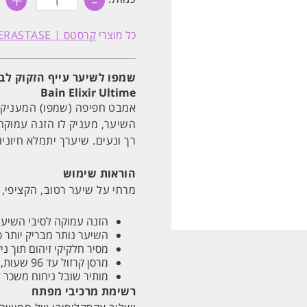
+
-
של
שמפו
לשיער
כל מוצרי
קרסטס | KERASTASE
עייף
הזקוק
לברק
'לה
שמפו לשיער עייף הזקוק לברק 'לה 
בן'
Bain Elixir Ultime
אליקסיר
אולטים
אמבט חפיפה (שמפו) המעניק 
250ML
קרסטס
רך ונעים. שיערך יתמלא חיוניות ו
הוראות שימוש
מרחי על שיער רטוב, הקציפי, 
הזנה עמוקה לסיבי השיער הנש
השיער נותר מבריק יותר פי 
מסיר חלקיקי זיהום תוך ני
מרסן קרזול עד 96 שעות, גם בתנאי לחות גבוהה.
מותיר שובל ניחוח משכר למשך 8
רשימת מרכיבי מפתח