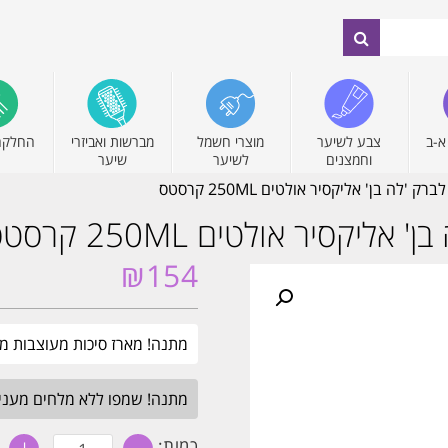
א-ב
צבע לשיער
מוצרי חשמל
מברשות ואביזרי
החלקה
וחמצנים
לשיער
שיער
לה בן' אליקסיר אולטים 250ML קרסטס
קסיר אולטים 250ML קרסטס
₪
154
מתנה! מארז סיכות מעוצבות מבית קרסטס. בקנ
מתנה! שמפו ללא מלחים מעניק לחות 
כמות
כמות: