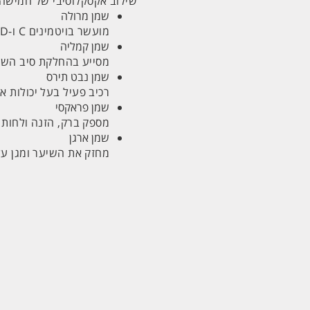
שילוב אקסקלוסיבי של חמישה 
שמן מרולה
מועשר בויטמינים C ו-D המספקים הזנה אינטנסיבית ונוגדי חמצון, להגנה על שיערך.
שמן קמליה
מסייע בהחלקת סיב השיע
שמן נבט תירס
רכיב פעיל בעל יכולות א
שמן פראקסי
מספק ברק, הזנה ולחות 
שמן ארגן
מחזק את השיער ומגן עלי