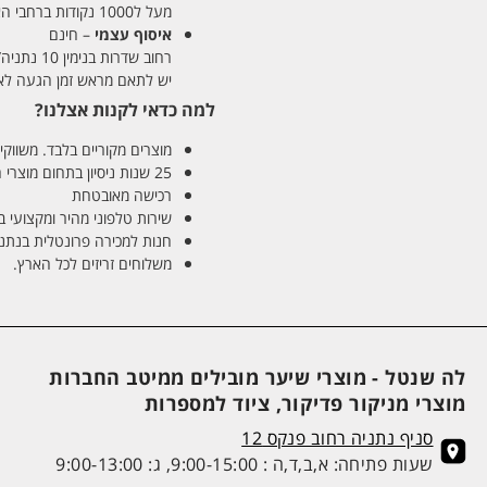
מעל ל1000 נקודות ברחבי הארץ. זמן אספקה 5-8 ימי עסקים.
איסוף עצמי
– חינם
רחוב שדרות בנימין 10 נתניה/ רחוב פנקס 12 נתניה – לבחירתכם
יש לתאם מראש זמן הגעה לאיסוף עצ
למה כדאי לקנות אצלנו?
מוצרים מקוריים בלבד. משווקים
25 שנות ניסיון בתחום מוצרי השיער והטיפוח
רכישה מאובטחת
שירות טלפוני מהיר ומקצועי 
חנות למכירה פרונטלית בנתניה בע
משלוחים זריזים לכל הארץ.
לה שנטל - מוצרי שיער מובילים ממיטב החברות
מוצרי מניקור פדיקור, ציוד למספרות
סניף נתניה רחוב פנקס 12
שעות פתיחה: א,ב,ד,ה : 9:00-15:00, ג: 9:00-13:00