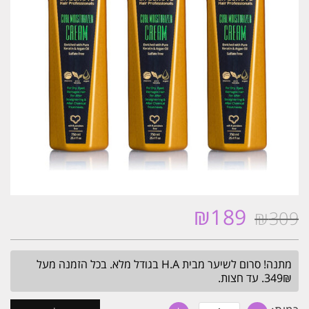
₪
189
₪
309
המחיר
המחיר
המקורי
הנוכחי
היה:
הוא:
מתנה! סרום לשיער מבית H.A בגודל מלא. בכל הזמנה מעל
₪189.
₪309.
349₪. עד חצות.
כמות