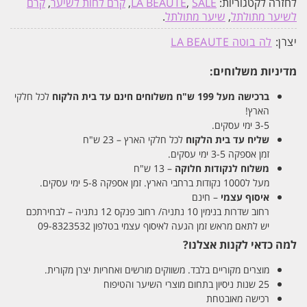
לחזרה לקטגוריות:
SALE
,
LA BEAUTE
,
קרם לחות לשיער
,
קרם
לשיער מתולתל
,
שיער מתולתל
.
יצרן:
לה בוטה LA BEAUTE
מדיניות משלוחים:
ברכישה מעל 199 ש"ח
משלוחים חינם עד בית הלקוח
לכל חלקי
הארץ!
3-5 ימי עסקים.
שליח עד בית הלקוח
לכל חלקי הארץ – 23 ש"ח
זמן אספקה 3-5 ימי עסקים.
משלוח לנקודות חלוקה
– 13 ש"ח
מעל ל1000 נקודות ברחבי הארץ. זמן אספקה 5-8 ימי עסקים.
איסוף עצמי
– חינם
רחוב שדרות בנימין 10 נתניה/ רחוב פנקס 12 נתניה – לבחירתכם
יש לתאם מראש זמן הגעה לאיסוף עצמי בטלפון 09-8323532
למה כדאי לקנות אצלנו?
מוצרים מקוריים בלבד. משווקים מורשים ואחריות יצרן מקורית.
25 שנות ניסיון בתחום מוצרי השיער והטיפוח
רכישה מאובטחת