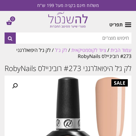
משלוח חינם בקניה מעל 199 ש"ח
0
תפריט
עמוד הבית
/
ציוד לקוסמטיקאית
/
לק ג'ל
/ לק ג׳ל היפואלרגני
#273 רוביניילס RobyNails
לק ג׳ל היפואלרגני #273 רוביניילס RobyNails