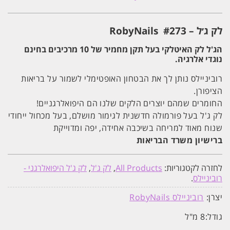
#273
רוביניילס
RobyNails
לק ג׳ל – #273
RobyNails
הג'ל לק האיטלקי בעל תקן מחמיר של 10 מרכיבים בחינם
נוגדי אלרגיה.
רוביניילס נותן לך את הבטחון האופטימלי לשמור על בריאות
הציפורן.
החומרים שמהם יוצרים הלקים שלנו הם היפואלרגניים!
לק ג'ל בעל פורמולה חדשנית לגימור מושלם, בעל מכחול ייחודי
שנוח מאוד למריחה בשיכבה אחידה, יפה ומדוייקת
ברישיון משרד הבריאות
לחזרה לקטגוריות:
All Products
,
לק ג'ל
,
לק ג'ל היפואלרגני -
רוביניילס
.
יצרן:
רוביניילס RobyNails
גודל:
8 מ"ל