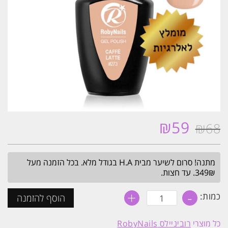
₪
59
₪
68
המחיר
המחיר
המקורי
הנוכחי
היה:
הוא:
מתנה! סרום לשיער מבית H.A בגודל מלא. בכל הזמנה מעל
₪59.
₪68.
349₪. עד חצות.
+
-
כמות
כמות:
הוסף להזמנה
של
לק
ג׳ל
כל מוצרי
רוביניילס RobyNails
היפואלרגני