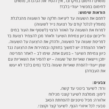
מתאים לחימום במיקרוגל, אין להסיר את הגלגלת, מתאים
לחימום במכשיר יעודי בלבד!
הוראות שימוש:
לחמם את השעווה עד ליציאה חלקה של השעווה מהגלגלת
(מומלץ לגלגל קודם על רצועת נייר לשעווה)
למרוח את השעווה על האזור הרצוי (לשטוף את העור במים
ולייבש) עם כיוון צמיחת השיער ולאחר מכן להצמיד רצועת בד
למריטת שעווה על השעווה, ולהדק את הרצועה על השעווה.
לאחר ההצמדה יש למשוך בחוזקה ובמהירות את הרצועה נגד
כיוון צמיחת השיער – בפעם אחת. שימו לב – לאחר המריטה
יתכן ויישארו שאריות של שעווה – יש להסיר את השאריות עם
שמן ייעודי להסרת שאריות שעווה בלבד (מים בלבד לא יעשו
את העבודה)
צבעים:
ורוד: לשיער בינוני עד קשה.
לימון: מומלצת לשיער קוצני מגילוח
אלוורה: מכיל טיטניום להפחתת הכאב
טבעי: לכל איזורי הגוף. לשיער קצר וקוצני.