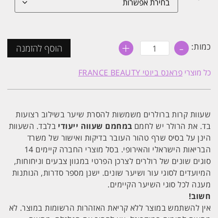
+
-
כמות
כמות:
הוסף להזמנה
של
24
יח'
כל מוצרי
פראנס ביוטי FRANCE BEAUTY
רולר
שעווה
100ML
פראנס
ביוטי
FRANCE
שעוות קרות ברולרים משמשות להסרת שיער בשילוב רצועות
BEAUTY
בד. את הרולר יש לחמם
במחמם שעווה ייעודי
בלבד. השעוות
הינן על בסיס שרף טהור העובר בדיקות ואישור של משרד
הבריאות הישראלי והאירופי. בסל מוצרי החברה קיימים 14
סוגים שונים של רולרים לצרכן הפרטי במגוון צבעים וניחוחות,
המיועדים לסוגי עור ושיער שונים. ישנן מספר סדרות, הנותנות
מענה לכל סוגי השיער הקיימים.
חשוב!
אין להשתמש במוצר ללא קריאת האזהרות הרשומות במוצר. לא