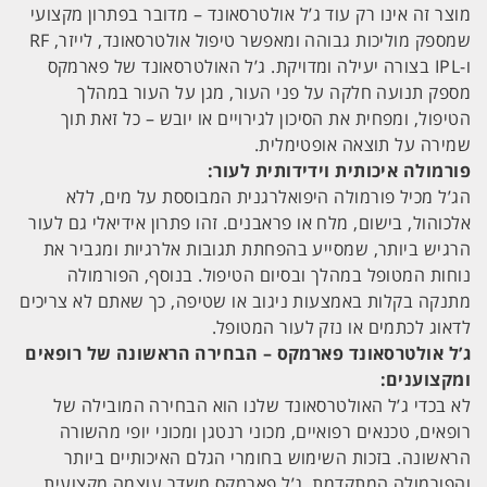
מוצר זה אינו רק עוד ג’ל אולטרסאונד – מדובר בפתרון מקצועי
שמספק מוליכות גבוהה ומאפשר טיפול אולטרסאונד, לייזר, RF
ו-IPL בצורה יעילה ומדויקת. ג’ל האולטרסאונד של פארמקס
מספק תנועה חלקה על פני העור, מגן על העור במהלך
הטיפול, ומפחית את הסיכון לגירויים או יובש – כל זאת תוך
שמירה על תוצאה אופטימלית.
פורמולה איכותית וידידותית לעור:
הג’ל מכיל פורמולה היפואלרגנית המבוססת על מים, ללא
אלכוהול, בישום, מלח או פראבנים. זהו פתרון אידיאלי גם לעור
הרגיש ביותר, שמסייע בהפחתת תגובות אלרגיות ומגביר את
נוחות המטופל במהלך ובסיום הטיפול. בנוסף, הפורמולה
מתנקה בקלות באמצעות ניגוב או שטיפה, כך שאתם לא צריכים
לדאוג לכתמים או נזק לעור המטופל.
ג’ל אולטרסאונד פארמקס – הבחירה הראשונה של רופאים
ומקצוענים:
לא בכדי ג’ל האולטרסאונד שלנו הוא הבחירה המובילה של
רופאים, טכנאים רפואיים, מכוני רנטגן ומכוני יופי מהשורה
הראשונה. בזכות השימוש בחומרי הגלם האיכותיים ביותר
והפורמולה המתקדמת, ג’ל פארמקס משדר עוצמה מקצועית