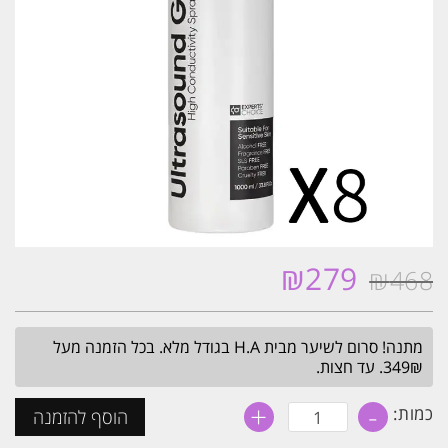
₪
279
₪
468
המחיר
המחיר
המקורי
הנוכחי
היה:
הוא:
מתנה! סרום לשיער מבית H.A בגודל מלא. בכל הזמנה מעל
₪279.
₪468.
349₪. עד חצות.
+
-
כמות
כמות:
הוסף להזמנה
של
8