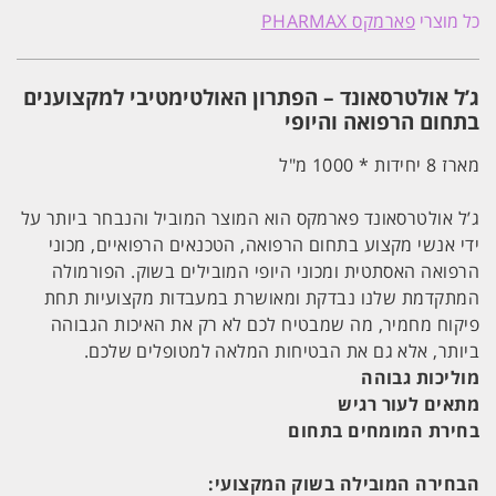
יחידות
כל מוצרי
פארמקס PHARMAX
ג'ל
אולטרסאונד
/
לייזר
ג’ל אולטרסאונד – הפתרון האולטימטיבי למקצוענים
מקצועי
1000
בתחום הרפואה והיופי
מ''ל
PHARMAX
מארז 8 יחידות * 1000 מ"ל
פארמקס
ג’ל אולטרסאונד פארמקס הוא המוצר המוביל והנבחר ביותר על
ידי אנשי מקצוע בתחום הרפואה, הטכנאים הרפואיים, מכוני
הרפואה האסתטית ומכוני היופי המובילים בשוק. הפורמולה
המתקדמת שלנו נבדקת ומאושרת במעבדות מקצועיות תחת
פיקוח מחמיר, מה שמבטיח לכם לא רק את האיכות הגבוהה
ביותר, אלא גם את הבטיחות המלאה למטופלים שלכם.
מוליכות גבוהה
מתאים לעור רגיש
בחירת המומחים בתחום
הבחירה המובילה בשוק המקצועי: