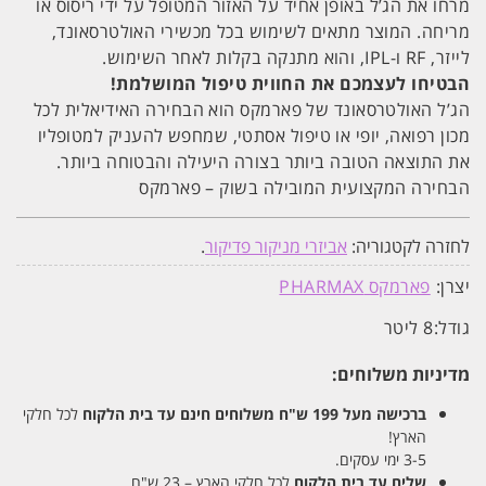
מרחו את הג’ל באופן אחיד על האזור המטופל על ידי ריסוס או
מריחה. המוצר מתאים לשימוש בכל מכשירי האולטרסאונד,
לייזר, RF ו-IPL, והוא מתנקה בקלות לאחר השימוש.
הבטיחו לעצמכם את החווית טיפול המושלמת!
הג’ל האולטרסאונד של פארמקס הוא הבחירה האידיאלית לכל
מכון רפואה, יופי או טיפול אסתטי, שמחפש להעניק למטופליו
את התוצאה הטובה ביותר בצורה היעילה והבטוחה ביותר.
הבחירה המקצועית המובילה בשוק – פארמקס
לחזרה לקטגוריה:
אביזרי מניקור פדיקור
.
יצרן:
פארמקס PHARMAX
גודל:
8 ליטר
מדיניות משלוחים:
ברכישה מעל 199 ש"ח
משלוחים חינם עד בית הלקוח
לכל חלקי
הארץ!
3-5 ימי עסקים.
שליח עד בית הלקוח
לכל חלקי הארץ – 23 ש"ח