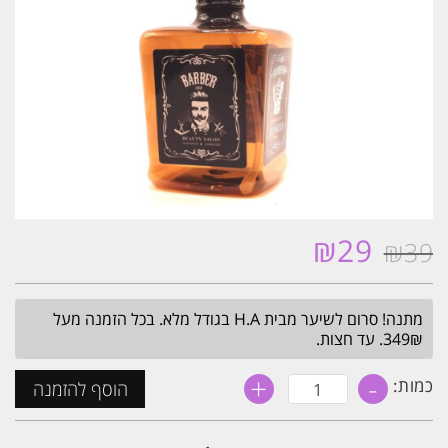
₪
29
₪
39
המחיר
המחיר
המקורי
הנוכחי
היה:
הוא:
מתנה! סרום לשיער מבית H.A בגודל מלא. בכל הזמנה מעל
₪29.
₪39.
349₪. עד חצות.
+
-
כמות
כמות:
הוסף להזמנה
של
שפריצר
מתיז
מים