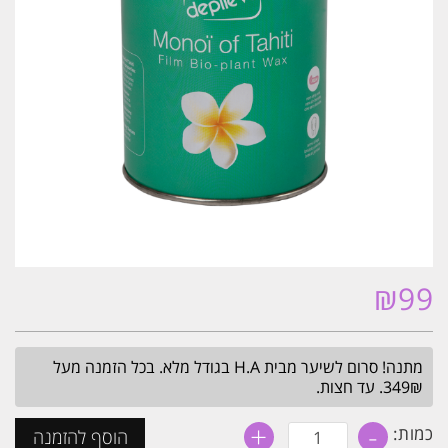
₪
99
מתנה! סרום לשיער מבית H.A בגודל מלא. בכל הזמנה מעל
349₪. עד חצות.
+
-
כמות
כמות:
הוסף להזמנה
של