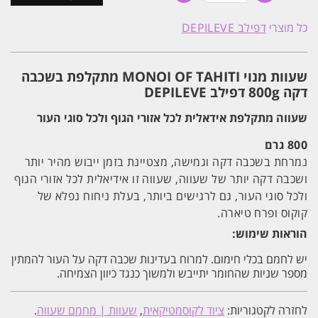
שעוות
מנוי
כל מוצרי
דפילב DEPILEVE
MONOI
OF
TAHITI
מתקלפת
שעוות מנוי MONOI OF TAHITI מתקלפת בשכבה
בשכבה
דקה
דקה 800g דפילב DEPILEVE
800g
דפילב
שעווה מתקלפת אידאלית לכל אזורי הגוף ולכל סוגי העור
DEPILEVE
800 גרם
נמרחת בשכבה דקה וגמישה, מצטיינת בזמן ייבוש מהיר יותר
ושכבה דקה יותר של שעווה, שעווה זו אידיאלית לכל אזורי הגוף
ולכל סוגי העור, גם לרגישים ביותר, בעלת ניחוח נפלא של
קוקוס ופרח טיארה.
הוראות שימוש:
יש לחמם בכלי חימום. למרוח בעדינות שכבה דקה על העור להמתין
מספר שניות שהחומר יתייבש ולמשוך כנגד כיוון הצמיחה.
לחזרה לקטגוריות:
ציוד לקוסמטיקאית
,
שעוות | מחמם שעווה
.