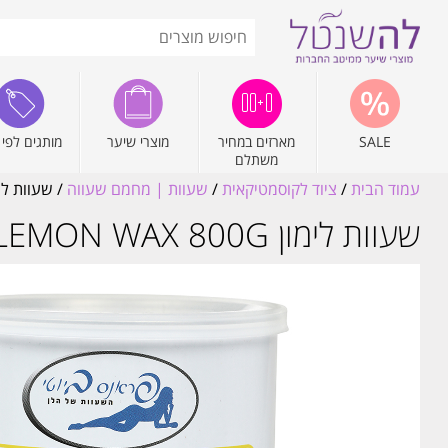
SALE
מארזים במחיר
מוצרי שיער
מותגים לפי 
משתלם
עמוד הבית
/
ציוד לקוסמטיקאית
/
שעוות | מחמם שעווה
/ שעוות לימון LEMON WAX 800G פראנס ביוטי
שעוות לימון LEMON WAX 800G פראנס ביוטי France Beauty