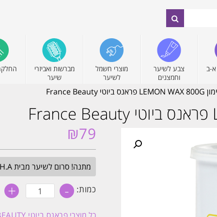
א-ב
צבע לשיער
מוצרי חשמל
מברשות ואביזרי
החלקה
וחמצנים
לשיער
שיער
 France Beauty
₪
79
מתנה! סרום לשיער מבית H.A בגודל מלא. בכל הזמנה מעל 349₪. עד חצות.
+
-
כמות
כמות:
של
שעוות
לימון
כל מוצרי
פראנס ביוטי FRANCE BEAUTY