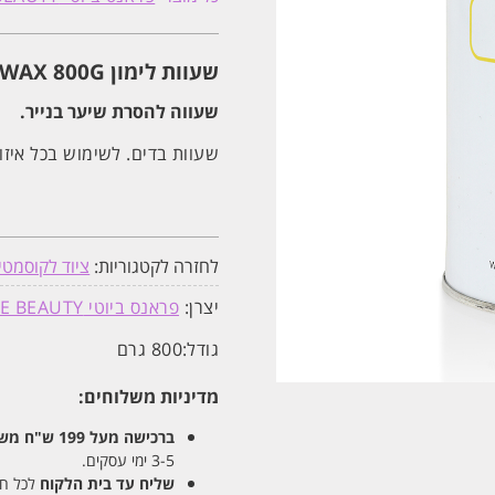
LEMON
WAX
800G
פראנס
שעוות לימון LEMON WAX 800G פראנס ביוטי France Beauty
ביוטי
France
Beauty
שעווה להסרת שיער בנייר.
שעוות בדים. לשימוש בכל איזור
לחזרה לקטגוריות:
ציוד לקוסמטי
יצרן:
פראנס ביוטי FRANCE BEAUTY
גודל:
800 גרם
מדיניות משלוחים:
ברכישה מעל 199 ש"ח
משלו
3-5 ימי עסקים.
שליח עד בית הלקוח
לכל חלקי