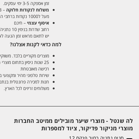
זמן אספקה 3-5 ימי עסקים.
משלוח לנקודות חלוקה
– 13 ש"ח
מעל ל1000 נקודות ברחבי הארץ. זמן אספקה 5-8 ימי עסקים.
איסוף עצמי
– חינם
רחוב שדרות בנימין 10 נתניה/ רחוב פנקס 12 נתניה – לבחירתכם
יש לתאם מראש זמן הגעה לאיסוף עצ
למה כדאי לקנות אצלנו?
מוצרים מקוריים בלבד. משווקים
25 שנות ניסיון בתחום מוצרי השיער והטיפוח
רכישה מאובטחת
שירות טלפוני מהיר ומקצועי 
חנות למכירה פרונטלית בנתניה בע
משלוחים זריזים לכל הארץ.
לה שנטל - מוצרי שיער מובילים ממיטב החברות
מוצרי מניקור פדיקור, ציוד למספרות
סניף נתניה רחוב פנקס 12