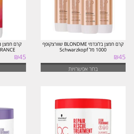
קרם חמצן בלונדמי BLONDME שוורצקופף
קרם חמצן מ
1000 מל Schwarzkopf
RA VIBRANCE
₪
45
₪
45
בחר אפשרויות