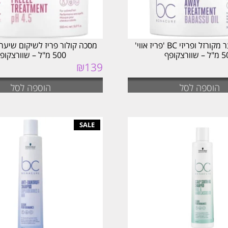
מסכה לשיער מקורזל ופריזי BC 'פריז אווי'
מסכה קולור פריז לשיקום שיער 
וורצקופף
500 מ"ל – שוורצקופף
₪
139
הוספה לסל
הוספה לסל