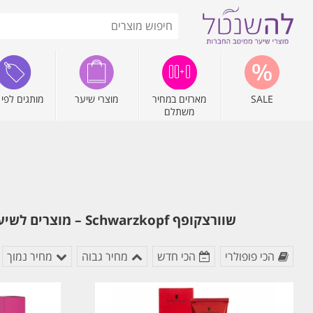
SALE
מארזים במחיר
מוצרי שיער
מותגים לפי 
משתלם
שוורצקופף Schwarzkopf – מוצרים לשיער, צבע איגורה IGORA וסדרת מוצרי שיער בונקור BC המפורסמת לטיפוח השיער. להזמנה מהירה
הכי פופולרי
הכי חדש
מחיר גבוה
מחיר נמוך