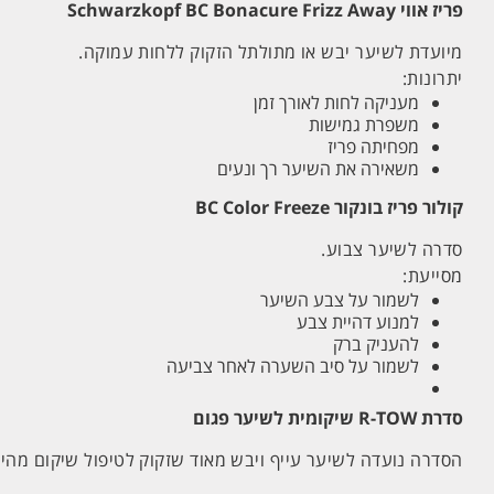
פריז אווי Schwarzkopf BC Bonacure Frizz Away
מיועדת לשיער יבש או מתולתל הזקוק ללחות עמוקה.
יתרונות:
מעניקה לחות לאורך זמן
משפרת גמישות
מפחיתה פריז
משאירה את השיער רך ונעים
קולור פריז בונקור BC Color Freeze
סדרה לשיער צבוע.
מסייעת:
לשמור על צבע השיער
למנוע דהיית צבע
להעניק ברק
לשמור על סיב השערה לאחר צביעה
סדרת R-TOW שיקומית לשיער פגום
הסדרה נועדה לשיער עייף ויבש מאוד שזקוק לטיפול שיקום מהיר