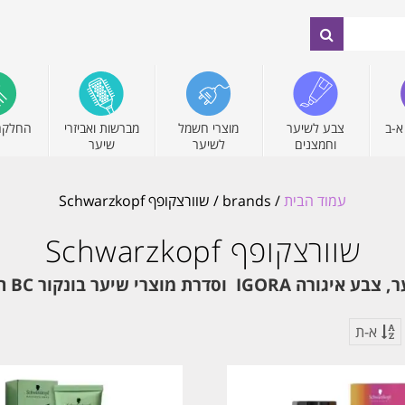
א-ב
צבע לשיער
מוצרי חשמל
מברשות ואביזרי
החלקה
וחמצנים
לשיער
שיער
עמוד הבית
/ brands / שוורצקופף Schwarzkopf
שוורצקופף Schwarzkopf
א-ת