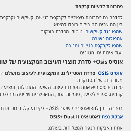
פתרונות לבעיות קרקפת
לסדרה גם פתרונות טיפוליים לקרקפת רגישה, קשקשים וקרקפת ש
בין המוצרים המובילים תוכלו למצוא
שמפו נגד קשקשים
טיפולי מסדרת בונקור
אמפולות נשירה
שמפו לקרקפת רגישה ומגורה
ועוד איכותיים ומגוונים
אוסיס Osis+ סדרת מוצרי העיצוב המקצועית של שוורצקופף
אוסיס OSIS
סדרת הסטיילינג המקצועית לעיצוב מושלם
מגוון רחב של תסרוקות.
סדרת אוסיס היא אחת מסדרות עיצוב השיער המובילות, ומציעה מו
קרמים, ספריי לשיער, פומדות ועוד, המאפשרים שליטה מוחלטת 
בסדרה ניתן למצוא:ספריי לשיער OSiS+ לקיבוע קל, בינוני או חזק. ווקס OSiS+ לעיצוב טבעי או מראה מט. ועוד ועוד מוצרי טיפוח איכותיים לעיצוב השיער בקלות.
אבקת נפח
דאסט איט OSiS+ Dust It
אחת מאבקות הנפח המצליחות בעולם.