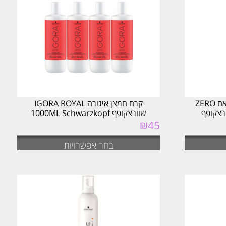
ביות
צבע ללא אמוניה איגורה זירו אם ZERO
קרם חמצן איגורה IGORA ROYAL
שוורצקופף 1000ML Schwarzkopf
₪
45
בחר אפשרויות