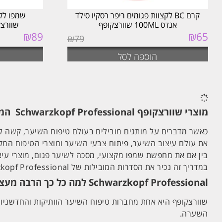
קרם BC לקצוות פגומים ריפר רסקיו סילד
אנדס 100ML שוורצקופף
שוורצקופף PF
₪
89
₪
65
המחיר
המחיר
₪
79
המקורי
הנוכחי
היה:
הוא:
הוספה לסל
₪65.
₪79.
מוצרי שוורצקופף Schwarzkopf Professional המדריך המלא לסדרות המובילות לטיפוח, עיצוב וצביעת השיער
את עולם עיצוב השיער, פיתוח צבעי השיער ומוצרי הטיפוח המק
בין אם את מחפשת שמפו מקצועי, מסכה לשיער פגום, מוצרי עיצו
במדריך זה נכיר את הסדרות המובילות של Schwarzkopf Professional ונבין מה היתרונות של כל אחת מהן.
Schwarzkopf Professional למה כל כך הרבה מעצבי שיער בוחרים בשוורצקופף?
שוורצקופף היא אחת מחברות טיפוח השיער הוותיקות והחדשניות
השערה.