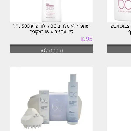
צבוע ויבש
שמפו ללא מלחים BC קולור פריז 500 מ"ל
לשיער צבוע שוורצקופף
₪
95
הוספה לסל