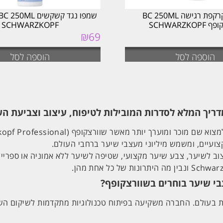
שמפו לקרקפת רגישה BC 250ML
SCHWARZKO
SCHWARZKOPF
₪
69
המחיר
המחיר
המקורי
הנוכחי
היה:
הוא:
הוספה לסל
הוספה לסל
₪69.
₪89.
צועיים, ומשמש מיליוני מעצבי שיער ברחבי העולם.
ב לשיער, צבע שיער מקצועי, שטיפה לשיער ללא אמוניה או ספריי לש
 בעולם. החברה משקיעה בפיתוח טכנולוגיות מתקדמות לשיקום השי