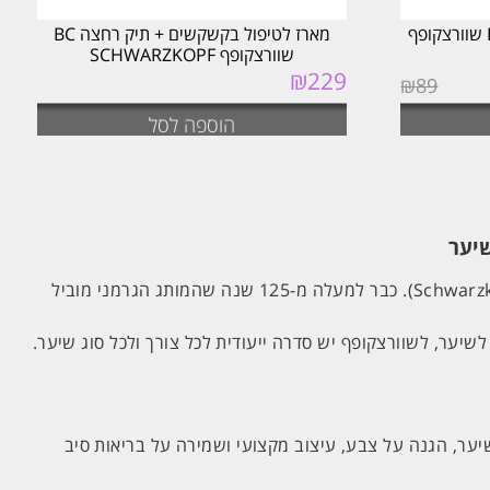
שמפו נגד קשקשים BC 250ML שוורצקופף
מארז לטיפול בקשקשים + תיק רחצה BC
שוורצקופף SCHWARZKOPF
₪
229
₪
89
הוספה לסל
כאשר מדברים על מותגים מובילים בעולם טיפוח השיער, קשה למצוא שם מוכר ומוערך יותר מאשר שוורצקופף (Schwarzkopf Professional). כבר למעלה מ-125 שנה שהמותג הגרמני מוביל
יער, לשוורצקופף יש סדרה ייעודית לכל צורך ולכל סוג שיער.
ער, הגנה על צבע, עיצוב מקצועי ושמירה על בריאות סיב