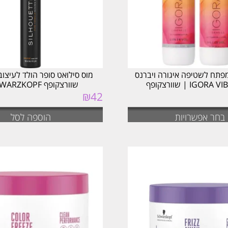
פתח לשטיפה איגורה ויברנס
מוס סילואט סופר הולד לעיצוב
IGO | שוורצקופף
שוורצקופף SCHWARZKOPF
₪
42
בחר אפשרויות
הוספה לסל