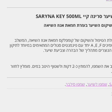
קיי SARYNA KEY 500ML
שיקום השיער בעזרת חמאת אגוז השיאה
לת הטיפול והשיקום של קומפלקס חמאת אגוז השיאה, המשלב
בתוכו קראטין, חומצות אמינו, ויטמינים A ,E ,F יחד עם פיגמנטים סגולים המתאימים במיוחד לתיקון
הנוצרים מתהליך של הבהרה וצביעת שיער.
להרטיב את השיער ולעסות היטב את השמפו, להמתין כ-2 דקות ולשטוף היטב במים. מומלץ לחזור
S
,
שמפו לשיער
,
שמפו סילבר
.