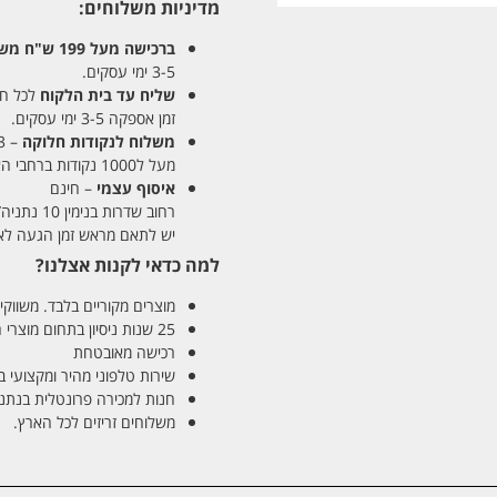
מדיניות משלוחים:
ברכישה מעל 199 ש"ח
משלו
3-5 ימי עסקים.
שליח עד בית הלקוח
לכל חלקי
זמן אספקה 3-5 ימי עסקים.
משלוח לנקודות חלוקה
– 13 ש"ח
מעל ל1000 נקודות ברחבי הארץ. זמן אספקה 5-8 ימי עסקים.
איסוף עצמי
– חינם
רחוב שדרות בנימין 10 נתניה/ רחוב פנקס 12 נתניה – לבחירתכם
יש לתאם מראש זמן הגעה לאיסוף עצ
למה כדאי לקנות אצלנו?
מוצרים מקוריים בלבד. משווקים
25 שנות ניסיון בתחום מוצרי השיער והטיפוח
רכישה מאובטחת
שירות טלפוני מהיר ומקצועי 
חנות למכירה פרונטלית בנתניה בע
משלוחים זריזים לכל הארץ.