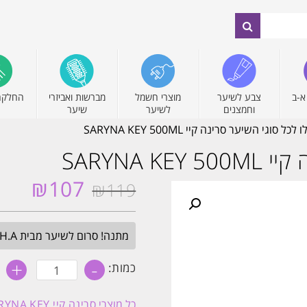
א-ב
צבע לשיער
מוצרי חשמל
מברשות ואביזרי
החלקה
וחמצנים
לשיער
שיער
ל סוגי השיער סרינה קיי SARYNA KEY 500ML
SARYNA 
₪
107
₪
119
המחיר
המחיר
המקורי
הנוכחי
היה:
הוא:
מתנה! סרום לשיער מבית H.A בגודל מלא. בכל הזמנה מעל 349₪. עד חצות.
₪107.
₪119.
+
-
כמות
כמות:
של
שמפו
נו-יילו
כל מוצרי
סרינה קיי SARYNA KEY