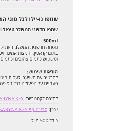
לכל
סוגי
השיער
סרינה
שמפו נו-יילו לכל סוגי השיער סרינה 
קיי
SARYNA
KEY
שמפו חדשני המשלב טיפול ו
500ML
500ml
נוסחה חדשנית המשלבת את יכו
וטשטוש כתמים צהובים וכתמים 
הוראות שימוש:
פעמיים על הפעולה בכל חפיפה.
לחזרה לקטגוריות:
ARYNA KEY
יצרן:
סרינה קיי SARYNA KEY
גודל:
500 מ"ל