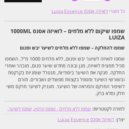
שמפו
שיקום
כל מוצרי
לואיזה אסנס Luiza Essence
ללא
מלחים
-
לואיזה
שמפו שיקום ללא מלחים – לואיזה אסנס 1000ML
אסנס
1000ML
LUIZA
LUIZA
שמפו להחלקה – שמפו ללא מלחים לשיער יבש ופגום
שמפו לואיזה לשיער יבש ופגום, ללא מלחים 1000 מ"ל, השמפו
מכיל תמצית לואיזה, מגן ובונה מחדש שיער פגום, מובהר ואחרי
החלקה. מנקה את השיער ביסודיות, מנטרל שומניות בקרקפת
ובשורשי השיער ומטפל בקצוות מפוצלים ושבורים. תורם
לשיפור המרקם והמראה של השיער. מעניק לשיער מרקם משי
חלק ומלא ברק.
לחזרה לקטגוריות:
שמפו ללא מלחים - שמפו קרטין
,
שמפו לשיער
.
יצרן:
לואיזה אסנס Luiza Essence