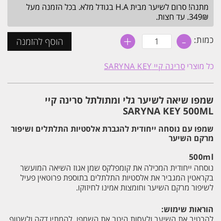
מתנה! סרום לשיער מבית H.A בגודל מלא. בכל הזמנה מעל
₪80.
₪89.
349₪. עד חצות.
+
-
כמות
כמות:
הוסף להזמנה
של
שמפו
שיאה
כל מוצרי
סרינה קיי SARYNA KEY
לשיער
גלי
ומתולתל
סרינה
שמפו שיאה לשיער גלי ומתולתל סרינה קיי
קיי
SARYNA
SARYNA KEY 500ML
KEY
500ML
שמפו עם נוסחה ייחודית להגברת אלסטיות התלתלים ושיפור
מרקם השיער
500ml
נוסחה ייחודית המכילה את קומפלקס שמן אגוז השיאה המועשר
בקראטין המגביר את אלסטיות התלתלים בתוספת פרוטאין פעיל
לשיפור מרקם השיער וחומצות אמינו לחיזוקו.
הוראות שימוש:
להרטיב את השיער ולעסות היטב את השמפו, להמתין דקה ולשטוף