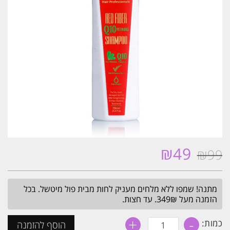
₪
49
₪
99
המחיר
המחיר
המקורי
הנוכחי
היה:
הוא:
מתנה! שמפו ללא מלחים מעניק לחות מבית פול מיטשל. בכל
₪49.
₪99.
הזמנה מעל 349₪. עד חצות.
+
-
כמות
כמות:
הוסף להזמנה
של