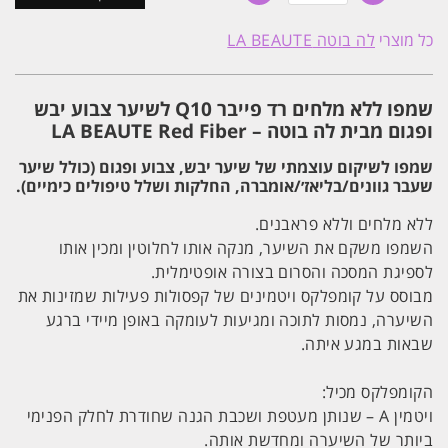
שמפו
רד
כל מוצרי
לה בוטה LA BEAUTE
פייבר
Q10
לשיער
צבוע
שמפו ללא מלחים רד פייבר Q10 לשיער צבוע יבש
750
מ"ל
ופגום מבית לה בוטה – LA BEAUTE Red Fiber
לה
בוטה
שמפו לשיקום עוצמתי של שיער יבש, צבוע ופגום (כולל שיער
LA
שעבר גוונים/בליאז׳/אומברה, החלקות ושלל טיפולים כימיים).
BEAUTE
ללא מלחים וללא פראבנים.
השמפו משקם את השיער, מנקה אותו לחלוטין ומכין אותו
לספיגת המסכה והסרום בצורה אופטימלית.
מבוסס על קומפלקס ויטמינים של קפסולות פעילות שמזינות את
השיערה, נמסות לתוכה ומגיעות לעומקה באופן מיידי ברגע
שבאות במגע איתה.
הקומפלקס מכיל:
ויטמין A – שנותן מעטפת ושכבת הגנה שחודרת לחלק הפנימי
ביותר של השיערה ומחדשת אותה.