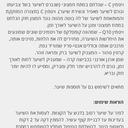
ויטמין C – שנלחם במתח חמצוני (שנגרם לשיער בשל צביעתו
וגורם לשיער מאפיר ונשירת שיער). ויטמין C בתצורה המזוקקת
והמותאמת לשיער של לה בוטה מהווה נוגד חמצון חזק הנלחם
במתח חמצוני ומגן על השיער לאורך זמן.
ויטמין Q10 – שמהווה קומפלקס של ויטמינים שונים שמונעים
את היחלשות השיערה, מחזירים לה את הלחות, מזינים אותה,
מרככים אותה וכוללים אנטי-פריז שמוריד נפח.
קרטין טהור – המעניק לשיער ברק ומראה זוהר.
שמן ארגן אורגני בכבישה קרה – שמעניק לשיער לחות לאורך
זמן, גורם לו להרגיש יותר חלק ומבריק, ומסייע לו להיות יותר
חזק ובריא.
מתאים לשימוש גם על תוספות שיער.
הוראות שימוש:
לפזר על שיער רטוב בדגש על הקצוות. לעסות את השיער
בעדינות עד לבניית קצף עשיר. להמתין דקה עד 2 דקות
ולשטוף היטב. להשלמת הטיפול מומלץ להשתמש במסכת