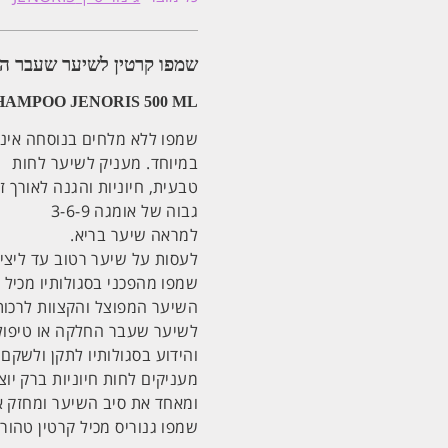
ללא
מלחים
ג'נוריס
JENORIS
שמפו קרטין לשיער שעבר החלקה 
SHAMPOO
KERATIN
500ML
HAMPOO JENORIS 500 ML
שמפו ללא מלחים בנוסחה אינט
במיוחד. מעניק לשיער לחות
טבעית, חיוניות והגנה לאורך ז
גבוה של אומגה 3-6-9
למראה שיער בריא.
לעסות על שיער רטוב עד ליצי
שמפו מהפכני בסגולותיו מכיל
השיער המפוצל והקצוות לרכות
לשיער שעבר החלקה או טיפול 
מעניקים לחות חיוניות ברק יו
ומאחד את סיב השיער ומחזק או
שמפו גנוריס מכיל קרטין טהו