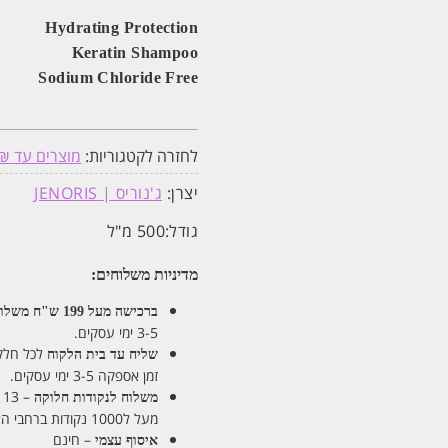
Hydrating Protection
Keratin Shampoo
Sodium Chloride Free
לחזרה לקטגוריות:
מוצרים עד 59₪
יצרן:
ג'נוריס | JENORIS
גודל:
500 מ"ל
מדיניות משלוחים:
ברכישה מעל 199 ש"ח
משלוחי
3-5 ימי עסקים.
לכל חלקי ה
שליח עד בית הלקוח
זמן אספקה 3-5 ימי עסקים.
– 13 ש"ח
משלוח לנקודות חלוקה
מעל ל1000 נקודות ברחבי הארץ. זמן אספקה 5-8 ימי עסקים.
– חינם
איסוף עצמי