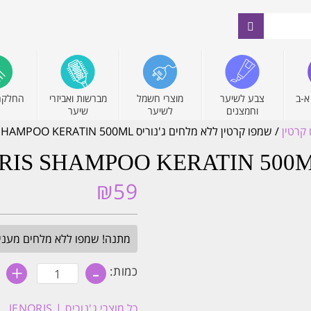
א-ב
צבע לשיער
מוצרי חשמל
מברשות ואביזרי
החלקה
וחמצנים
לשיער
שיער
קרטין
/ שמפו קרטין ללא מלחים ג'נוריס JENORIS SHAMPOO KERATIN 500ML
₪
59
מתנה! שמפו ללא מלחים מעניק לחות 
כמות
+
-
כמות:
של
שמפו
קרטין
כל מוצרי
ג'נוריס | JENORIS