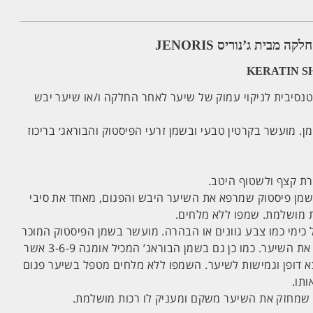
מבית ג’נוריס JENORIS
KERATIN S
נסיבית לניקוי עמוק של שיער לאחר החלקה ו/או שיער יבש
מן. מועשר בקרטין טבעי ובשמן זרעי הפיסטוק והבוראג׳ בריכוז
רת קצף ולשטוף היטב.
 שמן פיסטוק שמרפא את השיער היבש והפגום, מאחד את סיבי
 מושלמת. שמפו ללא מלחים.
כימי כמו צבע גוונים או הבהרה. מועשר בשמן הפיסטוק המוכר
והידוע בסגולותיו לתקן ולשקם את השיער. כמו כן גם בשמן הבוראג’ המכיל אומגה 3-6-9 אשר
צא דופן וגמישות לשיער. השמפו ללא מלחים מטפל בשיער פגום
תו.
ר שמחזק את השיער משקם ומעניק לו רכות מושלמת.