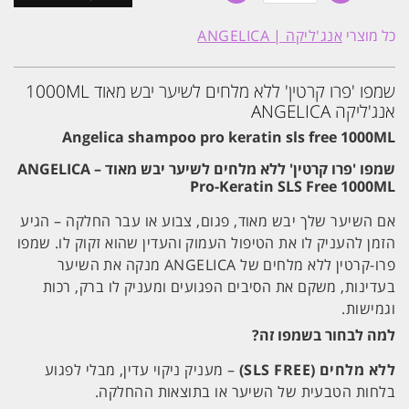
שמפו
'פרו
כל מוצרי
אנג'ליקה | ANGELICA
קרטין'
ללא
מלחים
לשיער
שמפו 'פרו קרטין' ללא מלחים לשיער יבש מאוד 1000ML
יבש
אנג'ליקה ANGELICA
מאוד
1000ML
Angelica shampoo pro keratin sls free 1000ML
אנג'ליקה
ANGELICA
שמפו 'פרו קרטין' ללא מלחים לשיער יבש מאוד – ANGELICA
Pro-Keratin SLS Free 1000ML
אם השיער שלך יבש מאוד, פגום, צבוע או עבר החלקה – הגיע
הזמן להעניק לו את הטיפול העמוק והעדין שהוא זקוק לו. שמפו
פרו-קרטין ללא מלחים של ANGELICA מנקה את השיער
בעדינות, משקם את הסיבים הפגועים ומעניק לו ברק, רכות
וגמישות.
למה לבחור בשמפו זה?
ללא מלחים (SLS FREE)
– מעניק ניקוי עדין, מבלי לפגוע
בלחות הטבעית של השיער או בתוצאות ההחלקה.