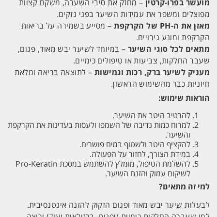
מועשר בפרו-קרטין
– מחזק את סיבי השערה, משקם קצוות
מפוצלים ומשפר את עמידות השיער בפני נזקים.
מאזן את ה-PH של הקרקפת
– מסייע בשמירה על בריאות
הקרקפת ומונע גירויים.
מתאים לכל סוגי השיער
– במיוחד לשיער יבש מאוד, פגום,
שעבר החלקות, צביעות או טיפולים כימיים.
מעניק לשיער ברק, רכות וגמישות
– לתוצאה בריאה ומלאת
חיוניות כבר מהשימוש הראשון.
הוראות שימוש:
להרטיב היטב את השיער.
למרוח כמות נדיבה של השמפו ולעסות בעדינות את הקרקפת
והשיער.
להקציף היטב ולשטוף במים פושרים.
במידת הצורך, לחזור על הפעולה.
להשלמת הטיפול, מומלץ להשתמש במסכת Pro-Keratin
לשיקום עמוק והזנת השיער.
למי זה מתאים?
לבעלות שיער יבש מאוד ופגום הזקוק להזנה אינטנסיבית.
למי שעברה החלקות כימיות (יפנית, ברזילאית ועוד) ורוצה