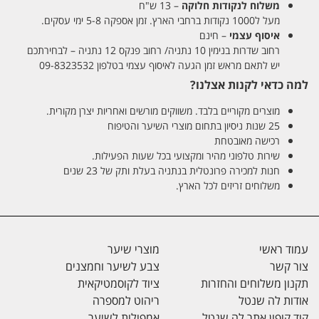
משלוח לנקודות חלוקה
– 13 ש"ח
מעל ל1000 נקודות ברחבי הארץ. זמן אספקה 5-8 ימי עסקים.
איסוף עצמי
– חינם
רחוב שדרות בנימין 10 נתניה/ רחוב פנקס 12 נתניה – לבחירתכם
יש לתאם מראש זמן הגעה לאיסוף עצמי בטלפון 09-8323532
למה כדאי לקנות אצלנו?
מוצרים מקוריים בלבד. משווקים מורשים ואחריות יצרן מקורית.
25 שנות ניסיון בתחום מוצרי השיער והטיפוח
רכישה מאובטחת
שירות טלפוני מהיר ומקצועי בכל שעות הפעילות.
חנות למכירה פרונטלית בנתניה בעלת ותק של 23 שנים
משלוחים זריזים לכל הארץ.
עמוד ראשי
מוצרי שיער
צור קשר
צבע לשיער וחמצנים
תקנון משלוחים והחזרות
ציוד לקוסמטיקאית
אודות לה שנטל
ריהוט למספרה
קוד קופון אתר לה שנטל
אמפולות לשיער