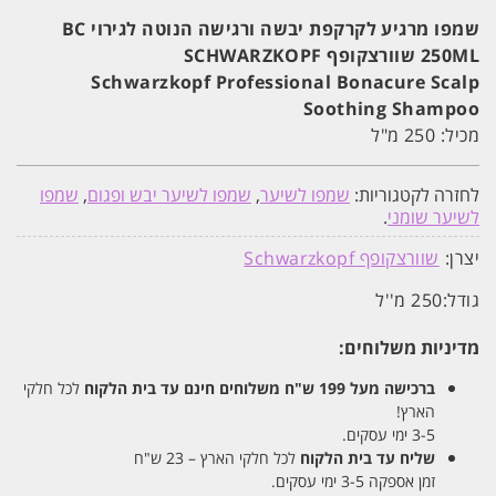
250ML
שוורצקופף
שמפו מרגיע לקרקפת יבשה ורגישה הנוטה לגירוי BC
SCHWARZKOPF
250ML שוורצקופף SCHWARZKOPF
Schwarzkopf Professional Bonacure Scalp
Soothing Shampoo
מכיל: 250 מ"ל
לחזרה לקטגוריות:
שמפו לשיער
,
שמפו לשיער יבש ופגום
,
שמפו
לשיער שומני
.
יצרן:
שוורצקופף Schwarzkopf
גודל:
250 מ''ל
מדיניות משלוחים:
ברכישה מעל 199 ש"ח
משלוחים חינם עד בית הלקוח
לכל חלקי
הארץ!
3-5 ימי עסקים.
שליח עד בית הלקוח
לכל חלקי הארץ – 23 ש"ח
זמן אספקה 3-5 ימי עסקים.