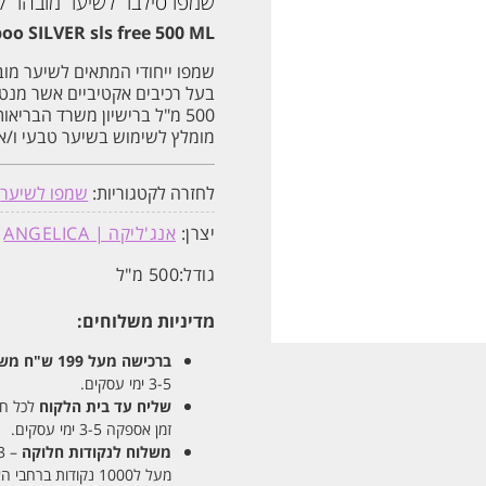
שמפו סילבר לשיער מובהר / בלונד 500 מ"ל אנג'ליק
500
מ"ל
o SILVER sls free 500 ML
אנג'ליקה
שמפו ייחודי המתאים לשיער מובהר
בעל רכיבים אקטיביים אשר מנטר
500 מ"ל ברישיון משרד הבריאות
מומלץ לשימוש בשיער טבעי ו/או 
לחזרה לקטגוריות:
שמפו לשיער
,
יצרן:
אנג'ליקה | ANGELICA
גודל:
500 מ"ל
מדיניות משלוחים:
ברכישה מעל 199 ש"ח
משלו
3-5 ימי עסקים.
שליח עד בית הלקוח
לכל חלקי
זמן אספקה 3-5 ימי עסקים.
משלוח לנקודות חלוקה
– 13 ש"ח
מעל ל1000 נקודות ברחבי הארץ. זמן אספקה 5-8 ימי עסקים.