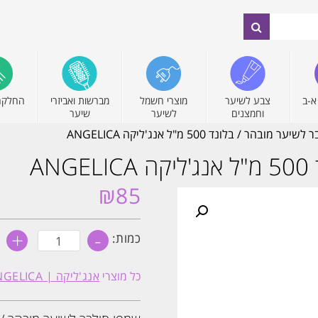
א-ב
צבע לשיער
מוצרי חשמל
מברשות ואביזרי
החלקה
וחמצנים
לשיער
שיער
ובהר / בלונד 500 מ"ל אנג'ליקה ‏ANGELICA
A
₪
85
+
-
כמות
כמות:
של
שמפו
סילבר
כל מוצרי
אנג'ליקה | ANGELICA
לשיער
מובהר
/
בלונד