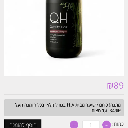
₪
89
מתנה! סרום לשיער מבית H.A בגודל מלא. בכל הזמנה מעל
349₪. עד חצות.
+
-
כמות
כמות:
הוסף להזמנה
של