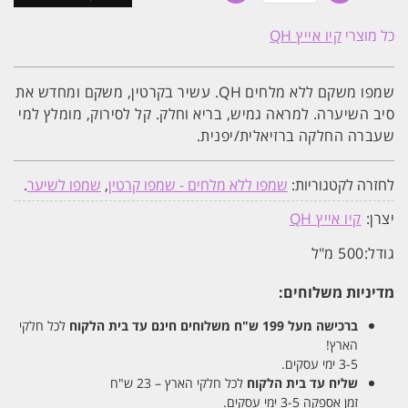
שמפו
משקם
כל מוצרי
קיו אייץ QH
ללא
מלחים
|
500ML
שמפו משקם ללא מלחים QH. עשיר בקרטין, משקם ומחדש את
קיו
אייץ
סיב השיערה. למראה גמיש, בריא וחלק. קל לסירוק, מומלץ למי
QH
שעברה החלקה ברזיאלית/יפנית.
לחזרה לקטגוריות:
שמפו ללא מלחים - שמפו קרטין
,
שמפו לשיער
.
יצרן:
קיו אייץ QH
גודל:
500 מ"ל
מדיניות משלוחים:
ברכישה מעל 199 ש"ח
משלוחים חינם עד בית הלקוח
לכל חלקי
הארץ!
3-5 ימי עסקים.
שליח עד בית הלקוח
לכל חלקי הארץ – 23 ש"ח
זמן אספקה 3-5 ימי עסקים.