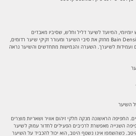
יומיומי, המיועד לשיער דליל וחלש, שסיביו מאבדים
מצפיפותם. אמבט החפיפה Bain Densité מחזק את סיבי השיער ומעורר זקיקי שיער רדומים,
ם ועמידות לשיערך. השערה והגמישות מתחדשים והשיער נראה
ער
ל השיער
. החפיפה הראשונה מנקה חלקי זיהום אוויר ושאריות מוצרים
יפה השנייה מאפשרת לרכיבים הפעילים לחדור עמוק לשיער
טב. כשהשמפו אינו נשטף היטב, הוא יכול להכביד על השיער