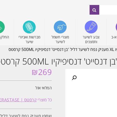
א-ב
צבע לשיער
מוצרי חשמל
מברשות ואביזרי
החלקה
וחמצנים
לשיער
שיער
ו 500ML קרסטס
₪
269
המלאי אזל
כל מוצרי
קרסטס | KERASTASE
שמפו מעניק נפח לשיער דליל 'בן דנסי