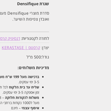
שגרת Densifique
סדרת מ
ואובדן צפיפות השיער.
לחזרה לקטגוריות:
דנסיפיק קרסטס | que
יצרן:
קרסטס | KERASTASE
גודל:
500 מ"ל
מדיניות משלוחים:
ברכישה מעל 199 ש"ח
משלו
3-5 ימי עסקים.
שליח עד בית הלקוח
לכל חלקי
זמן אספקה 3-5 ימי עסקים.
משלוח לנקודות חלוקה
– 13 ש"ח
מעל ל1000 נקודות ברחבי הארץ. זמן אספקה 5-8 ימי עסקים.
איסוף עצמי
– חינם