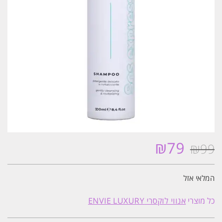
₪
79
₪
99
המחיר
המחיר
המקורי
הנוכחי
היה:
הוא:
המלאי אזל
₪79.
₪99.
כל מוצרי
אנווי לוקסרי ENVIE LUXURY