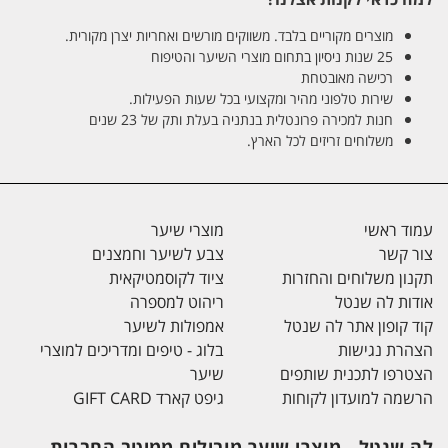
מוצרים מקוריים בלבד. משווקים מורשים ואחריות יצרן מקורית.
25 שנות ניסיון בתחום מוצרי השיער והטיפוח
רכישה מאובטחת
שירות טלפוני מהיר ומקצועי בכל שעות הפעילות.
חנות למכירה פרונטלית בנתניה בעלת ותק של 23 שנים
משלוחים זריזים לכל הארץ.
עמוד ראשי
מוצרי שיער
צור קשר
צבע לשיער וחמצנים
תקנון משלוחים והחזרות
ציוד לקוסמטיקאית
אודות לה שנטל
ריהוט למספרה
קוד קופון אתר לה שנטל
אמפולות לשיער
הצהרת נגישות
בלוג - טיפים ומדריכים למוצרי
הצטרפו לתכנית שותפים
שיער
הרשמה למועדון לקוחות
גיפט קארד GIFT CARD
לה שנטל - מוצרי שיער מובילים ממיטב החברות