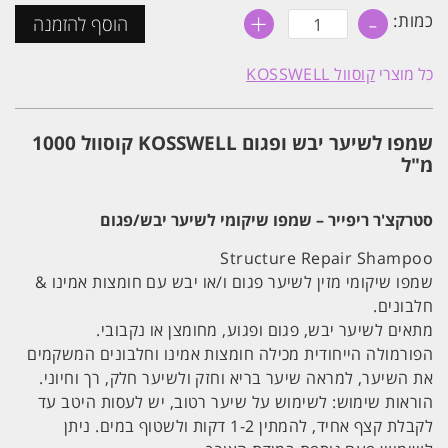
+
-
כמות
כמות:
הוסף להזמנה
של
שמפו
לשיער
כל מוצרי
קוסוול KOSSWELL
יבש
ופגום
KOSSWELL
קוסוול
שמפו לשיער יבש ופגום KOSSWELL קוסוול 1000
1000
מ"ל
מ"ל
סטרקצ'ר ריפייר – שמפו שיקומי לשיער יבש/פגום
Structure Repair Shampoo
שמפו שיקומי מזין לשיער פגום ו/או יבש עם חומצות אמינו &
חלבונים.
מתאים לשיער יבש, פגום ופגוע, מחומצן או נקבובי.
הפורמולה הייחודית מכילה חומצות אמינו וחלבונים המשקמים
את השיער, למראה שיער בריא וחזק ולשיער חלק, רך וחיוני.
הוראות שימוש: לשימוש על שיער רטוב, יש לעסות היטב עד
לקבלת קצף אחיד, להמתין 1-2 דקות ולשטוף במים. ניתן