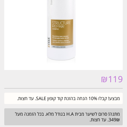
₪
119
מבצע! קבלו 10% הנחה בהזנת קוד קופון SALE. עד חצות.
מתנה! סרום לשיער מבית H.A בגודל מלא. בכל הזמנה מעל
349₪. עד חצות.