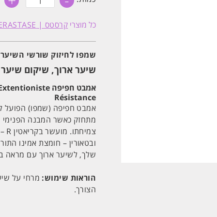
+
-
של
שמפו
לחיזוק
כל מוצרי
קרסטס | KERASTASE
שורשי
השיער
'בן
אקסטנסיוניסט'
שמפו לחיזוק שורשי השיער 'בן
רסיסטנס
קרסטס
שיער ארוך, שיקום שיער 
250ML
אמבט חפיפה Extentioniste
Résistance
אמבט חפיפה (שמפו) הפועל לח
מתחזק כאשר המבנה הפנימי של
צמי
ובטאורין – חומצת אמינו התו
שלך, לשיער ארוך עם מראה בר
הוראות שימוש:
מרחי על שיער
הצורך.