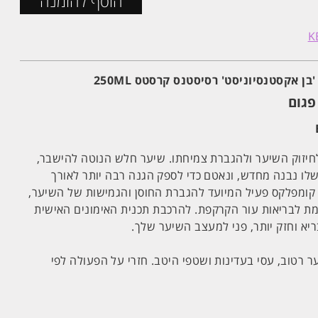
הוסף להזמנה
 אקסטנסיוניסט' רסיסטנס קרסטס 250ML
פגום
יזוק השיער ולהגברת צמיחתו. שיער חלש הנוטה להישבר,
ו נבנה מחדש, ונאטם כדי לספק הגנה רבה יותר לאורך
חתו. מועשר בקריאטין R – קומפלקס פעיל המיועד להגברת החוסן והגמישות של השיער,
רמת לבריאות עור הקרקפת. להרכבת תכנית האימונים האישית
יא וחזק יותר, פני למעצב השיער שלך.
 רטוב, עסי בעדינות ושטפי היטב. חזרי על הפעולה לפי