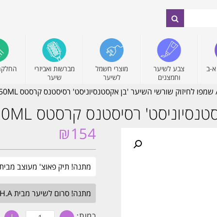
א-ב
צבע לשיער
מוצרי חשמל
מברשות ואביזרי
החלקה
וחמצנים
לשיער
שיער
 שמפו לחיזוק שורשי השיער 'בן אקסטנסיוניסט' רסיסטנס קרסטס 250ML
נסיוניסט' רסיסטנס קרסטס 250ML
₪
154
מתנה! תיק פאוצ' מעוצב מבית קרסטס. בקניית 
מתנה! סרום לשיער מבית H.A בגודל מלא. בכל הזמנה מעל 349₪. עד חצות.
כמות
כמות: