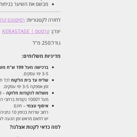
מבשם את השיער בניחוח ע
לחזרה לקטגוריות:
רסיסטנס קרסטס | ce
יצרן:
קרסטס | KERASTASE
גודל:
250 מ"ל
מדיניות משלוחים:
ברכישה מעל 199 ש"ח
משלו
3-5 ימי עסקים.
שליח עד בית הלקוח
לכל חלקי
זמן אספקה 3-5 ימי עסקים.
משלוח לנקודות חלוקה
– 13 ש"ח
מעל ל1000 נקודות ברחבי הארץ. זמן אספקה 5-8 ימי עסקים.
איסוף עצמי
– חינם
רחוב שדרות בנימין 10 נתניה/ רחוב פנקס 12 נתניה – לבחירתכם
יש לתאם מראש זמן הגעה לאיסוף עצ
למה כדאי לקנות אצלנו?