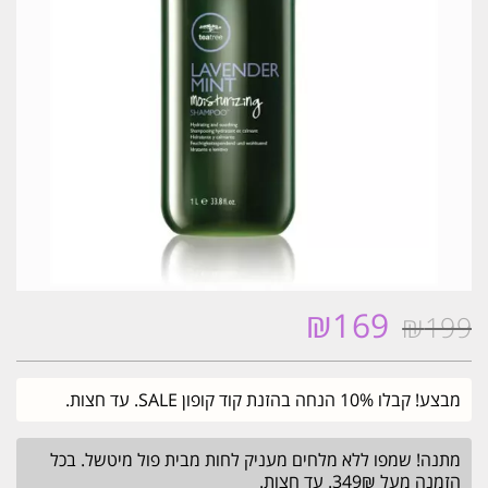
₪
169
₪
199
המחיר
המחיר
המקורי
הנוכחי
היה:
הוא:
מבצע! קבלו 10% הנחה בהזנת קוד קופון SALE. עד חצות.
₪169.
₪199.
מתנה! שמפו ללא מלחים מעניק לחות מבית פול מיטשל. בכל
הזמנה מעל 349₪. עד חצות.