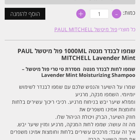
+
-
כמות
כמות:
הוסף להזמנה
של
שמפו
לבנדר
כל מוצרי
פול מיטשל PAUL MITCHELL
מנטה
1000ML
פול
מיטשל
שמפו לבנדר מנטה 1000ML פול מיטשל PAUL
PAUL
MITCHELL
MITCHELL Lavender Mint
Lavender
Mint
שמפו לחות לבנדר מנטה מסדרת טי טרי פול מיטשל –
Lavender Mint Moisturizing Shampoo
שמרו על השיער והנפש שלכם עם שמפו לבנדר לשימוש
יומיומי. השמפו מנקה, מרגיע
וממלא שיער יבש בניחוח מרגיע. רכיבי ריכוך עשירים בלחות
וחומצות אמינו משפרים את
חוזק השיער, הברק ויכולת הניהול שלו.
מה זה עושה: שמפו לחות המנקה, מרגיע ומזין שיער יבש.
איך זה עובד: מרככים עשירים בלחות וחומצות אמינו משפרים
את חוזק השיער, הברק