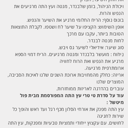
ויכולת הניהול, בזמן שלבנדר, מנטה ועץ התה מרגיעים את
הנפש והרוח.
בונוס נוסף: הריח החלומי מרגיע את השיער והנפש.
אופן השימוש: הקציפו על שיער לח ושטפו. לקבלת התוצאות
הטובות ביותר, עקבו עם מרכך
לחות מנטה לבנדר.
סוג שיער: אידיאלי לשיער גס ויבש.
נִיחֹוח : מועשר בלבנדר ומנטה מרגיעים. הריח דמוי הספא
מרגיע את הנפש ואת הרוח לחוויה
ארומתרפית מרגיעה.
אריזה: כחלק מהמחויבות ארוכת השנים שלנו לאיכות הסביבה,
המוצרים שלנו
עוברים בהדרגה לאריזות ממוחזרות.
עוד על סדרת טי טרי עץ התה המפורסמת מבית פול
מיטשל :
עץ התה מפנק את אורחי הסלון מכף רגל ועד ראש והופך כל
שירות לחגיגה
לחושים. עם עקצוץ ייחודי ותמציות טבעיות ומפנקות, עץ התה