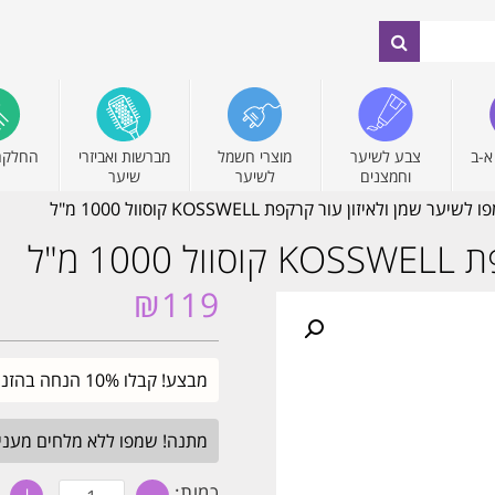
א-ב
צבע לשיער
מוצרי חשמל
מברשות ואביזרי
החלקה
וחמצנים
לשיער
שיער
שיער שמן ולאיזון עור קרקפת KOSSWELL קוסוול 1000 מ"ל
 מ"ל
₪
119
מבצע! קבלו 10% הנחה בהזנת קוד קופון SALE. עד חצות.
מתנה! שמפו ללא מלחים מעניק לחות 
כמות
כמות: