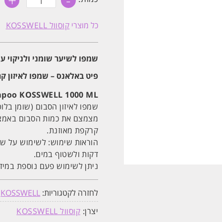
+
-
של
שמפו
לשיער
כל מוצרי
קוסוול KOSSWELL
שמן
ולאיזון
עור
קרקפת
שמפו לשיער שומני ולניקוי עמוק של עור הקר
KOSSWELL
קוסוול
1000
פיט באלאנס – שמפו לאיזון 
מ"ל
mpoo KOSSWELL 1000 ML
שמפו לאיזון הסבום (שומן בלו
קרקפת מאוזנת.
דקות ולשטוף במים.
ניתן לשימוש פעם נוספת במיד
לחזרה לקטגוריות:
KOSSWELL
,
יצרן:
קוסוול KOSSWELL