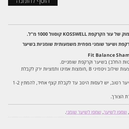
הוסף להזמנה
קפת KOSSWELL קוסוול 1000 מ"ל.
קרקפת ושיער שומני מפחית משמעותית שומניות בשיער
Fit Balance Sha
טות החלב) בשיער וקרקפת שומניים.
מצמצם את כמות הסבום באמצעות שילוב ויטמיני B ,חומצות אמינו ותמציות ירק לקבלת
הוראות שימוש: לשימוש על שיער רטוב, יש לעסות היטב עד לקבלת קצף אחיד, להמתין 1-2
ת הצורך.
שמפו לשיער
,
שמפו לשיער שומני
.