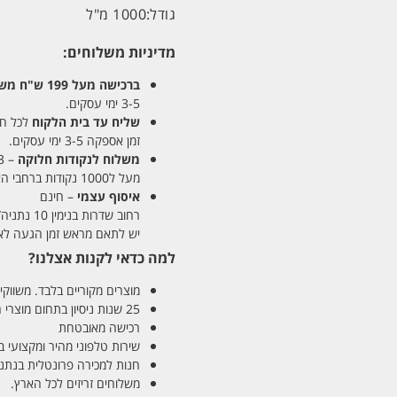
גודל:
1000 מ"ל
מדיניות משלוחים:
ברכישה מעל 199 ש"ח
משלו
3-5 ימי עסקים.
שליח עד בית הלקוח
לכל חלקי
זמן אספקה 3-5 ימי עסקים.
משלוח לנקודות חלוקה
– 13 ש"ח
מעל ל1000 נקודות ברחבי הארץ. זמן אספקה 5-8 ימי עסקים.
איסוף עצמי
– חינם
רחוב שדרות בנימין 10 נתניה/ רחוב פנקס 12 נתניה – לבחירתכם
יש לתאם מראש זמן הגעה לאיסוף עצ
למה כדאי לקנות אצלנו?
מוצרים מקוריים בלבד. משווקים
25 שנות ניסיון בתחום מוצרי השיער והטיפוח
רכישה מאובטחת
שירות טלפוני מהיר ומקצועי 
חנות למכירה פרונטלית בנתניה בע
משלוחים זריזים לכל הארץ.