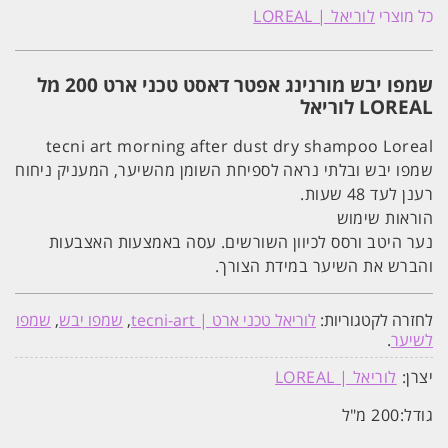
יבש
כל מוצרי
לוריאל | LOREAL
לספיחת
שומנים
בשיער
מורנינג
שמפו יבש מורנינג אפטר דאסט טכני ארט 200 מל
אפטר
דאסט
LOREAL לוריאל
|
טכני
tecni art morning after dust dry shampoo Loreal
ארט
200
שמפו יבש ובלתי נראה לספיחת השומן מהשיער, המעניק ניחוח
מל
רענן לעד 48 שעות.
לוריאל
הוראות שימוש
נער היטב ורסס לכיוון השורשים. עסה באמצעות האצבעות
והברש את השיער במידת הצורך.
לחזרה לקטגוריות:
לוריאל טכני ארט | tecni-art
,
שמפו יבש
,
שמפו
לשיער
.
יצרן:
לוריאל | LOREAL
גודל:
200 מ"ל