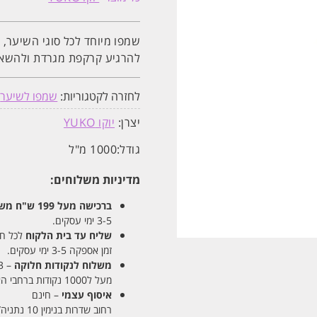
'סקאלפ
קר'
לשיער
ולקרקפת
שמפו מיוחד לכל סוגי השיער,
בריאה
1000ML
להרגיע קרקפת מגרדת ולהשאיר
YUKO
יוקו
לחזרה לקטגוריות:
שמפו לשיער
,
יצרן:
יוקו YUKO
גודל:
1000 מ"ל
מדיניות משלוחים:
ברכישה מעל 199 ש"ח
משלו
3-5 ימי עסקים.
שליח עד בית הלקוח
לכל חלקי
זמן אספקה 3-5 ימי עסקים.
משלוח לנקודות חלוקה
– 13 ש"ח
מעל ל1000 נקודות ברחבי הארץ. זמן אספקה 5-8 ימי עסקים.
איסוף עצמי
– חינם
רחוב שדרות בנימין 10 נתניה/ רחוב פנקס 12 נתניה – לבחירתכם