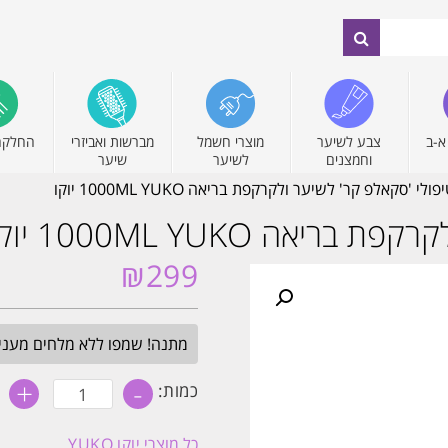
א-ב
צבע לשיער
מוצרי חשמל
מברשות ואביזרי
החלקה
וחמצנים
לשיער
שיער
י 'סקאלפ קר' לשיער ולקרקפת בריאה 1000ML YUKO יוקו
ה 1000ML YUKO יוקו
₪
299
מתנה! שמפו ללא מלחים מעניק לחות 
+
-
כמות
כמות:
של
שמפו
טיפולי
כל מוצרי
יוקו YUKO