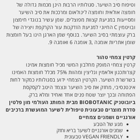
וטיפוח סיב השיער. סגולותיו הרבות הינן מכמות גדולה של
חומצה אולאית וחומצה לינולאום ומרככות את סיב השיער
ומסייעות במניעת קצוות מפוצלים. שמן עשיר בנוגדי חימצון
ובויטמין C החיוני למניעת הזדקנות עור הקרקפת ויצירה של
ברק עוצמתי בסיב השיער. בנוסף שמן הארגן הינו בעל חומצות
שומן אתריות אומגה ,3 אומגה 6 ואומגה 9.
קרטין צמחי טהור
קרטין צמחי המופק מחלבון המשי מכיל חומצות אמינו
קצרותכגון אלאמין וגליצין ומהוות 75% מכלל חומצות האמינו
בשרשרת השיער. הקרטין הצמחי ידוע בסגולותיו כמקור לחות
אינטנסיבי, מחזק את סיב השיער ונצמד היטב לקסקסת
הפתוחה ובכך יוצר שטח פנים אחד ואחיד ומלא ברק.
ביובוטניק BIOBOTANIC מבית המותג העולמי מון פלטין
סדרת מוצרים טבעונית טיפולית לשיער המועשרת ברכיבים
אורגניים ושמנים צמחיים
מגע של הטבע
שמנים אורגניים לשיער בריא וחזק
VEGAN FRIENDLY טבעונית