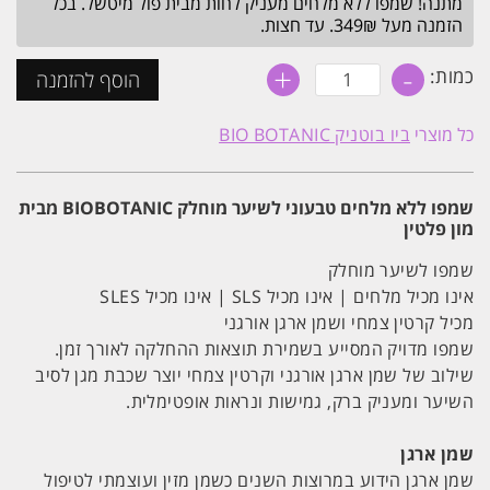
מתנה! שמפו ללא מלחים מעניק לחות מבית פול מיטשל. בכל
₪71.
₪89.
הזמנה מעל 349₪. עד חצות.
+
-
כמות
כמות:
הוסף להזמנה
של
שמפו
ללא
כל מוצרי
ביו בוטניק BIO BOTANIC
מלחים
אורגני
משקם
לשיער
שמפו ללא מלחים טבעוני לשיער מוחלק BIOBOTANIC מבית
מוחלק
מון פלטין
|
ביו-בוטניק
BioBotanic
שמפו לשיער מוחלק
אינו מכיל מלחים | אינו מכיל SLS | אינו מכיל SLES
מכיל קרטין צמחי ושמן ארגן אורגני
שמפו מדויק המסייע בשמירת תוצאות ההחלקה לאורך זמן.
שילוב של שמן ארגן אורגני וקרטין צמחי יוצר שכבת מגן לסיב
השיער ומעניק ברק, גמישות ונראות אופטימלית.
שמן ארגן
שמן ארגן הידוע במרוצות השנים כשמן מזין ועוצמתי לטיפול