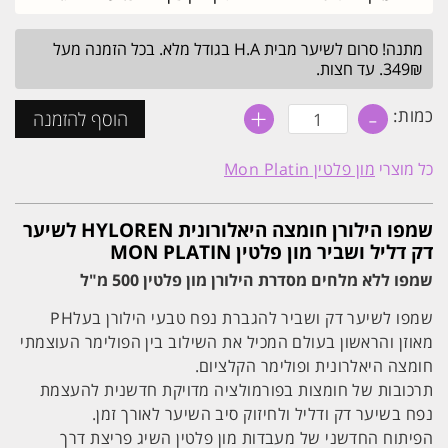
מתנה! סרום לשיער מבית H.A בגודל מלא. בכל הזמנה מעל
349₪. עד חצות.
+
-
כמות
כמות:
הוסף להזמנה
של
שמפו
בוסט
כל מוצרי
מון פלטין Mon Platin
הילורן
HYLOREN
לשיער
דק
שמפו הילורן חומצה היאלורונית HYLOREN לשיער
דליל
דק דליל ושביר מון פלטין MON PLATIN
ושביר
מון
שמפו ללא מלחים מסדרת הילורן מון פלטין 500 מ"ל
פלטין
MON
שמפו לשיער דק ושביר להגברת נפח טבעי הילורן בעלPH
PLATIN
מאוזן והראשון בעולם המכיל את השילוב בין הפולימר העוצמתי
חומצה היאלרונית ופולימר הקלציום.
תרכובות של חומצות בפורמולציה מדויקת חדשנית להעצמת
נפח בשיער דק ודליל ולחיזוק סיב השיער לאורך זמן.
הפיתוח החדשני של מעבדות מון פלטין השיג פריצת דרך