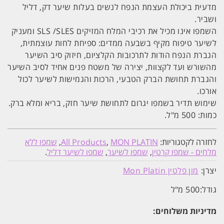
מדעית ביכולת העצמת הנפח לנשים בעלות שיער דק, דליל
ושביר.
השמפו אינו מכיל את רכיבי המלח המזיקים SLS /SLES ומעניק
לשיער טיפוח מקיף בשבעה ממדים: ספיחת לחות עוצמתית,
הגברת הנפח הודות לתרכובות הקלציום, חיזוק סיב השיער
מהשורש ועד לקצוות, יצירה של משטח פנים אחיד לסיב השיער
והגברת תחושת הברק הטבעי, הרכות והגמישות לשיער לכול
אורכו.
שימוש תדיר בשמפו יגרום לתחושת שיער חזק, בריא ומלא ברק.
כמות: 500 מ"ל.
לחזרה לקטגוריות:
MON PLATIN
,
All Products
,
שמפו ללא
מלחים - שמפו קרטין
,
שמפו לשיער
,
שמפו לשיער דליל
.
יצרן:
מון פלטין Mon Platin
גודל:
500 מ"ל
מדיניות משלוחים: