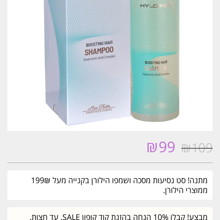
₪
99
₪
109
המחיר
המחיר
המקורי
הנוכחי
היה:
הוא:
מתנה! סט נסיעות מסכה ושמפו הילורן בקנייה מעל 199₪
₪99.
₪109.
ממוצרי הילורן.
מבצע! קבלו 10% הנחה בהזנת קוד קופון SALE. עד חצות.