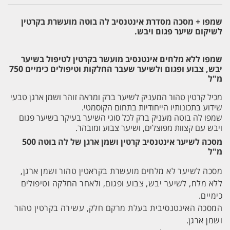
+
ספריי
שמפו + מסכה מסדרת אינטנסיב לה בוטה מועשרת בקרטין
פרוטקט
לה
לשיקום שיער פגום ויבש.
בוטה
LA
BEAUTE
שמפו ללא מלחים
אינטנסיב
מועשר בקרטין לטיפול בשיער
יבש, צבוע ופגום ולשיער שעבר החלקות וטיפולים כימיים 750
מ"ל
מכיל קרטין טהור המעניק לשיער ברק ומראה זוהר ושמן ארגן טבעי
שידוע בתכונותיו הייחודיות בתחום הקוסמטי.
שמפו לה בוטה מעניק ברק לכל סוגי השיער בעיקר בשיער פגום
ויבש עם קצוות מפוצלים, ושיער צבוע ומובהר.
מסכה לשיער אינטנסיב קרטין ושמן ארגן של לה בוטה 500
מ"ל
מסכה לשיער לא מלחים מועשרת בקראטין טהור ושמן ארגן,
ללא מלח, לשיער יבש, צבוע ופגום, ולאחר החלקה וטיפולים
כימיים.
המסכה האינטנסיבית בעלת מרקם חלק, עשירה בקרטין טהור
ושמן ארגן.