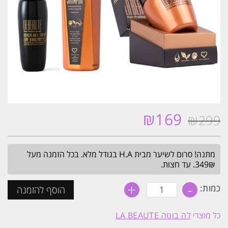
₪
169
₪
299
המחיר
המחיר
המקורי
הנוכחי
היה:
הוא:
מתנה! סרום לשיער מבית H.A בגודל מלא. בכל הזמנה מעל
₪169.
₪299.
349₪. עד חצות.
+
-
כמות
כמות:
הוסף להזמנה
של
שמפו
ומסכה
כל מוצרי
לה בוטה LA BEAUTE
אינטנסיב
קרטין