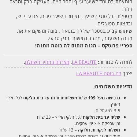
מותאמת במיוחד לשיער עייף וחסר חיים. מעניקה ברק ומראה
זוהר.
מטפלת בכל סוגי השיער במיוחד בשיער פגום, צבוע ויבש,
ובקצוות מפוצלים.
שימוש קבוע במסכה של לה בוטאה , בונה ומשקם את את
מבנה השערה, מחזיר גמישות וברק טבעי.
ספריי פרוטקט – הגנה מחום לה בוטה מתנה!
לחזרה לקטגוריות:
LA BEAUTE
,
מארזים במחיר משתלם
.
יצרן:
לה בוטה LA BEAUTE
מדיניות משלוחים:
ברכישה מעל 199 ש"ח
משלוחים חינם עד בית הלקוח
לכל חלקי
הארץ!
3-5 ימי עסקים.
שליח עד בית הלקוח
לכל חלקי הארץ – 23 ש"ח
זמן אספקה 3-5 ימי עסקים.
משלוח לנקודות חלוקה
– 13 ש"ח
מעל ל1000 נקודות ברחבי הארץ. זמן אספקה 5-8 ימי עסקים.