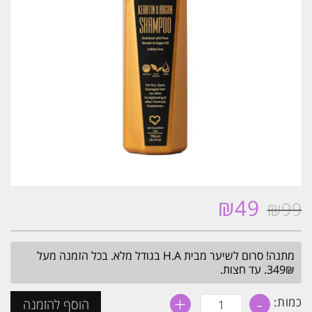
₪
49
₪
99
המחיר
המחיר
המקורי
הנוכחי
היה:
הוא:
מתנה! סרום לשיער מבית H.A בגודל מלא. בכל הזמנה מעל
₪49.
₪99.
349₪. עד חצות.
+
-
כמות
כמות:
הוסף להזמנה
של