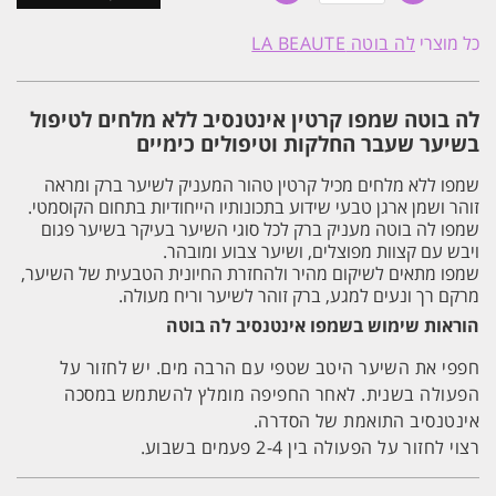
שמפו
קרטין
כל מוצרי
לה בוטה LA BEAUTE
ללא
מלחים
750ml
לשיער
לה בוטה שמפו קרטין אינטנסיב ללא מלחים לטיפול
יבש
ופגום
ב
שיער שעבר החלקות וטיפולים כימיים
|
לה
שמפו ללא מלחים מכיל קרטין טהור המעניק לשיער ברק ומראה
בוטה
זוהר ושמן ארגן טבעי שידוע בתכונותיו הייחודיות בתחום הקוסמטי.
LA
BEAUTE
שמפו לה בוטה מעניק ברק לכל סוגי השיער בעיקר בשיער פגום
ויבש עם קצוות מפוצלים, ושיער צבוע ומובהר.
שמפו מתאים לשיקום מהיר ולהחזרת החיונית הטבעית של השיער,
מרקם רך ונעים למגע, ברק זוהר לשיער וריח מעולה.
הוראות שימוש בשמפו אינטנסיב לה בוטה
חפפי את השיער היטב שטפי עם הרבה מים. יש לחזור על
הפעולה בשנית. לאחר החפיפה מומלץ להשתמש במסכה
אינטנסיב התואמת של הסדרה.
רצוי לחזור על הפעולה בין 2-4 פעמים בשבוע.