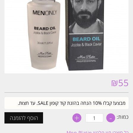
₪
55
מבצע! קבלו 10% הנחה בהזנת קוד קופון SALE. עד חצות.
+
-
כמות
כמות:
הוסף להזמנה
של
שמן
לזקן
כל מוצרי
מון פלטין Mon Platin