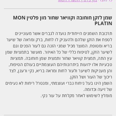
חוחובה
וקוויאר
שחור
מון
שמן לזקן חוחובה וקוויאר שחור מון פלטין MON
פלטין
MON
PLATIN
PLATIN
תרכובת השמנים הייחודית נועדה לגברים אשר מעוניינים
לטפח את הזקן שלהם ולהעניק לו לחות, ברק ומראה של שיער
בריא ומטופח. המוצר מכיל שמני הזנה גם לעור הפנים וגם
לשיער הזקן, לטיפוח כללי של כל האיזור. מועשר בתמציות שמן
עץ התה, תמצית קוויאר שחור ותמצית שמן חוחובה. תמציות
טבעיות אלו ידועות ביתרונותיהם העוצמתיים בעולם הטיפוח,
והן מעניקות לשיער ולעור לחות ומראה בריא, נקי ורענן, לצד
ריכוך של העור ושל הזקן.
השמן הינו בעל ניחוח גברי ועוצמתי, ומנטרל ריחות לא נעימים
של זיעה וכדומה.
מומלץ לשימוש לאחר מקלחת על עור נקי.