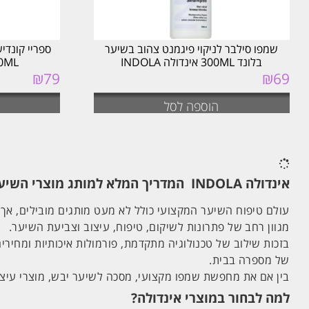
שמפו סילבר לניקוי פיגמנט צהוב בשיער
ספריי קונדי
בלונד 300ML אינדולה INDOLA
300ML אינדול
₪
79
₪
69
המחיר
המחיר
המקורי
הנוכחי
היה:
הוא:
הוספה לסל
₪79.
₪89.
אינדולה INDOLA המדריך המלא למותג מוצרי השיער המקצועי שכל מעצב שיער מכיר
מגוון רחב של פתרונות לשיקום, טיפוח, עיצוב וצביעת השיער.
בזכות שילוב של טכנולוגיה מתקדמת, פורמולות איכותיות ומחירי
של מספרה בבית.
בין אם את מחפשת שמפו מקצועי, מסכה לשיער יבש, מוצרי עיצוב,
למה לבחור במוצרי אינדולה?