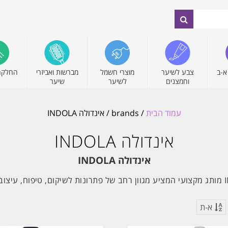
א-ב
צבע לשיער
מוצרי חשמל
מברשות ואביזרי
החלקה
וחמצנים
לשיער
שיער
עמוד הבית
/ brands / אינדולה INDOLA
אינדולה INDOLA
אינדולה INDOLA
א-ת