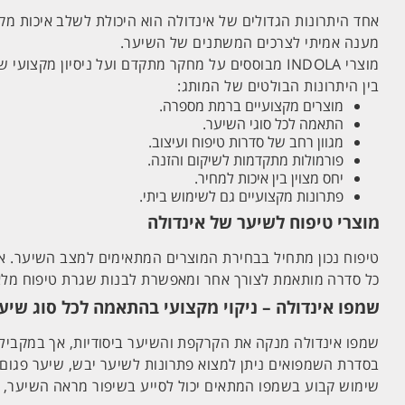
אחד היתרונות הגדולים של אינדולה הוא היכולת לשלב איכות מ
מענה אמיתי לצרכים המשתנים של השיער.
מוצרי INDOLA מבוססים על מחקר מתקדם ועל ניסיון מקצועי שנצבר בעולם המספרות. כל מוצר נועד להעניק תוצאה יעילה, תוך שמירה על בריאות השיער והקרקפת.
בין היתרונות הבולטים של המותג:
מוצרים מקצועיים ברמת מספרה.
התאמה לכל סוגי השיער.
מגוון רחב של סדרות טיפוח ועיצוב.
פורמולות מתקדמות לשיקום והזנה.
יחס מצוין בין איכות למחיר.
פתרונות מקצועיים גם לשימוש ביתי.
מוצרי טיפוח לשיער של אינדולה
טיפוח נכון מתחיל בבחירת המוצרים המתאימים למצב השיער. אינד
כל סדרה מותאמת לצורך אחר ומאפשרת לבנות שגרת טיפוח מלאה 
שמפו אינדולה – ניקוי מקצועי בהתאמה לכל סוג שיע
שמפו אינדולה מנקה את הקרקפת והשיער ביסודיות, אך במקבי
בסדרת השמפואים ניתן למצוא פתרונות לשיער יבש, שיער פגום,
שימוש קבוע בשמפו המתאים יכול לסייע בשיפור מראה השיער, ל