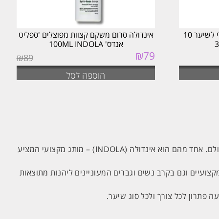
אינדולה ספריי קונדישינר טיפולי לשיער 10
אינדולה סרום משקם קצוות מפוצלים 'ספליט
אנדס' 100ML INDOLA
₪
79
המחיר
המחיר
₪
89
המקורי
הנוכחי
היה:
הוא:
הוספה לסל
₪79.
₪89.
עולם טיפוח השיער המקצועי כולל לא מעט מותגים מובילים, אך ישנם שמות שהפכו עם השנים לבחירה קבועה במספרות ברחבי העולם. אחד מהם הוא אינדולה (INDOLA) – מותג מקצועי המציע
מקצועיים וגם בקרב נשים וגברים המעוניינים ליהנות מתוצאות
ה פתרון לכל צורך ולכל סוג שיער.