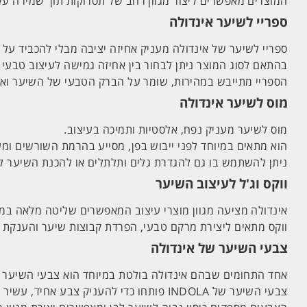
המוצרים מאפשרים ליצור מגוון רחב של תסרוקות תוך שמירה על
ספריי לשיער אינדולה
ספריי לשיער של אינדולה מעניק אחיזה יציבה מבלי להכביד על 
בהתאם לסוג המוצר ניתן לבחור בין אחיזה גמישה לעיצוב טבעי 
הספריי מתייבש במהירות, שומר על הברק הטבעי של השיער ואי
מוס לשיער אינדולה
מוס לשיער מעניק נפח, אלסטיות ותמיכה בעיצוב.
הוא מתאים במיוחד לפני ייבוש בפן, מסייע בהרמת השורשים ומ
ניתן להשתמש בו גם להגדרת גלים ותלתלים או להכנת השיער לע
ווקס וג'ל לעיצוב השיער
אינדולה מציעה מגוון מוצרי עיצוב המאפשרים שליטה מלאה במר
ווקס מתאים ליצירת מרקם טבעי, הפרדת קבוצות שיער והענקת מ
צבעי השיער של אינדולה
אחד התחומים שבהם אינדולה בולטת במיוחד הוא צבעי השיער 
צבעי השיער של INDOLA פותחו כדי להעניק צבע אחיד, עשיר ועמיד לאורך זמן, תוך שמירה על מראה בריא ומבריק.