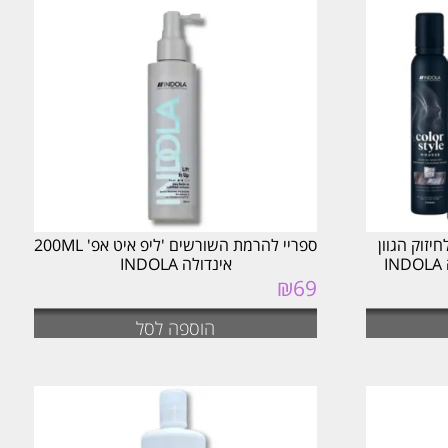
הפרי
העדכ
ביות
יזוק הגוון
ספריי להרמת השורשים 'ליפ איט אפ' 200ML
אינדולה INDOLA
₪
69
הוספה לסל