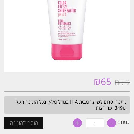
₪
65
₪
79
המחיר
המחיר
המקורי
הנוכחי
היה:
הוא:
מתנה! סרום לשיער מבית H.A בגודל מלא. בכל הזמנה מעל
₪65.
₪79.
349₪. עד חצות.
+
-
כמות
כמות:
הוסף להזמנה
של
קרם