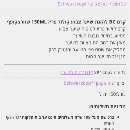
BC
כל מוצרי
שוורצקופף Schwarzkopf
להזנת
שיער
צבוע
קולור
קרם BC להזנת שיער צבוע קולור פריז 150ML שוורצקופף
פריז
150ML
קרם קולור פריז לטיפוח שיער צבוע
שוורצקופף
מסייע בחיזוק מבנה השיער
מאזן את רמת החומציות בשיער
מחליק את שטח פני השיער ומעניק ברק
מגן על השיער מחום
לחזרה לקטגוריה:
קרם לחות לשיער
.
יצרן:
שוורצקופף Schwarzkopf
גודל:
150 מ"ל
מדיניות משלוחים:
ברכישה מעל 199 ש"ח
משלוחים חינם עד בית הלקוח
לכל חלקי
הארץ!
3-5 ימי עסקים.