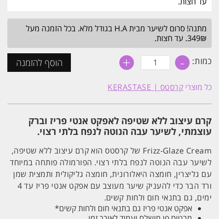
עד חצות.
מתנה! סרום לשיער מבית H.A בגודל מלא. בכל הזמנה מעל
349₪. עד חצות.
+
-
כמות
כמות:
הוסף להזמנה
של
קרם
עיצוב
כל מוצרי
קרסטס | KERASTASE
'פריז
גלייז'
לאפקט
אנטי
קרם עיצוב ללא שטיפה לאפקט אנטי פריז וברק
פריז
וברק
עוצמתי, לשיער עבה הנוטה לנפח בלתי רצוי.
|
גלוס
Frizz-Glaze Cream של קרסטס הוא קרם עיצוב ללא שטיפה,
אבסולו
240ML
לשיער עבה הנוטה לנפח בלתי רצוי. הפורמולה פותחה במיוחד
קרסטס
עם גליצרין, חומצה היאלורונית, חומצה גליקולית ותמצית שמן
ורד הבר כדי להעניק שיער מעוצב עם אפקט אנטי פריז עד 4
ימים, גם בתנאי חום ולחות קשים.
אפקט אנטי פריז גם בתנאי חום ולחות קשים*
מבטיח פן מושלם ועמיד לאורך זמן