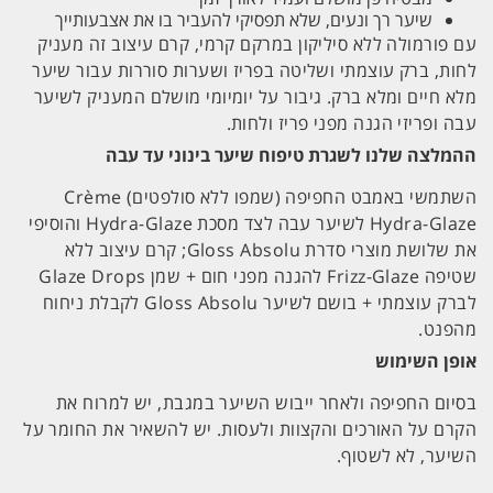
שיער רך ונעים, שלא תפסיקי להעביר בו את אצבעותייך
עם פורמולה ללא סיליקון במרקם קרמי, קרם עיצוב זה מעניק
לחות, ברק עוצמתי ושליטה בפריז ושערות סוררות עבור שיער
מלא חיים ומלא ברק. גיבור על יומיומי מושלם המעניק לשיער
עבה ופריזי הגנה מפני פריז ולחות.
ההמלצה שלנו לשגרת טיפוח שיער בינוני עד עבה
השתמשי באמבט החפיפה (שמפו ללא סולפטים) Crème
Hydra-Glaze לשיער עבה לצד מסכת Hydra-Glaze והוסיפי
את שלושת מוצרי סדרת Gloss Absolu; קרם עיצוב ללא
שטיפה Frizz-Glaze להגנה מפני חום + שמן Glaze Drops
לברק עוצמתי + בושם לשיער Gloss Absolu לקבלת ניחוח
מהפנט.
אופן השימוש
בסיום החפיפה ולאחר ייבוש השיער במגבת, יש למרוח את
הקרם על האורכים והקצוות ולעסות. יש להשאיר את החומר על
השיער, לא לשטוף.