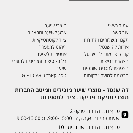
עמוד ראשי
מוצרי שיער
צור קשר
צבע לשיער וחמצנים
תקנון משלוחים והחזרות
ציוד לקוסמטיקאית
אודות לה שנטל
ריהוט למספרה
קוד קופון אתר לה שנטל
אמפולות לשיער
הצהרת נגישות
בלוג - טיפים ומדריכים למוצרי
הצטרפו לתכנית שותפים
שיער
הרשמה למועדון לקוחות
גיפט קארד GIFT CARD
לה שנטל - מוצרי שיער מובילים ממיטב החברות
מוצרי מניקור פדיקור, ציוד למספרות
סניף נתניה רחוב פנקס 12
שעות פתיחה: א,ב,ד,ה : 9:00-15:00, ג: 9:00-13:00
סניף נתניה רחוב שד בנימין 10