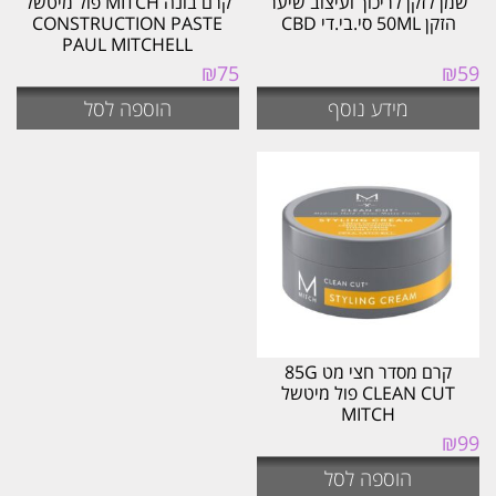
שמן לזקן לריכוך ועיצוב שיער
קרם בונה MITCH פול מיטשל
הזקן 50ML סי.בי.די CBD
CONSTRUCTION PASTE
PAUL MITCHELL
₪
75
₪
59
מידע נוסף
הוספה לסל
קרם מסדר חצי מט 85G
CLEAN CUT פול מיטשל
MITCH
₪
99
הוספה לסל