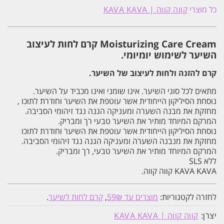
לחות
כל מוצרי
קווה קווה | KAVA KAVA
רבולושין
להזנה
ועיצוב
השיער
Moisturizing Care Cream קרם לחות לעיצוב
500ML
קווה
השיער לשימוש יומיומי.
קווה
KAVA
קרם להזנה ולחות לעיצוב של השיער.
KAVA
מתאים לכל סוגי השיער. אינו שומני ואינו מכביד על השיער.
נוסחת הסיליקון הייחודית אשר עוטפת את השיער וחודרת לתוכו ,
מחזקת את מבנה השערה ומעניקה הגנה נגד זיהומי הסביבה.
המרקם המיוחד מותיר את השיער טבעי רך ומבריק.
נוסחת הסיליקון הייחודית אשר עוטפת את השיער וחודרת לתוכו
מחזקת את מנבנה השערה ומעניקה הגנה נגד זיהומי הסביבה.
המרקם המיוחד מותיר את השיער טבעי, רך ומבריק.
ללא SLS
KAVA KAVA קווה קווה.
לחזרה לקטגוריות:
מוצרים עד 59₪
,
קרם לחות לשיער
.
יצרן:
קווה קווה | KAVA KAVA