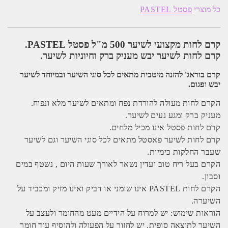
לחות
כל מוצרי
פסטל PASTEL
והזנה
מקצועי
לשיער
500
קרם לחות מקצועי לשיער 500 מ"ל פסטל PASTEL.
מ"ל
פסטל
קרם לחות לשיער יבש מעניק ברק וחיוניות לשיער.
PASTEL
קרם בוראג' להזנה מיטבית מתאים לכל סוגי השיער ובמיוחד לשיער
יבש ופגום.
הקרם לחות מעולה להורדת נפח ומתאים לשיער מלא ונפוח.
מעניק ברק ומגע נעים לשיער.
קרם לחות פסטל אינו מכיל מלחים.
קרם לחות לשיער פאסטל מתאים לכל סוגי השיער וגם לשיער
שעבר החלקות כימיות.
הקרם בעל ריח טוב ועדין נשאר לאורך שעות היום , נשטף במים
וסבון.
הקרם לחות PASTEL אינו שומני או דביק ואינו מזיק ומכביד על
השיערה.
הוראות שימוש: יש למרוח על הידיים מעט מהחומר ולעצב על
השיער לתוצאה סופית. יש לחזור על הפעולה ולהוסיף עוד חומר