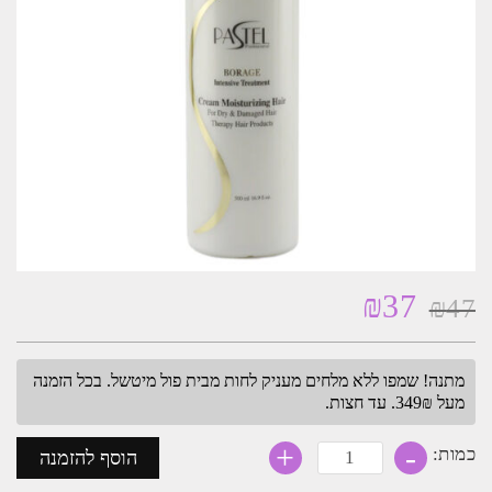
₪
37
₪
47
המחיר
המחיר
המקורי
הנוכחי
היה:
הוא:
מתנה! שמפו ללא מלחים מעניק לחות מבית פול מיטשל. בכל הזמנה
₪37.
₪47.
מעל 349₪. עד חצות.
-
כמות
+
כמות:
הוסף להזמנה
של
קרם