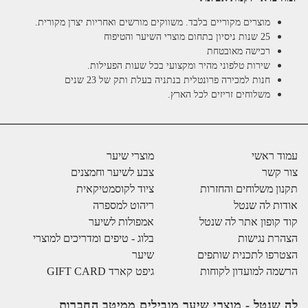
מוצרים מקוריים בלבד. משווקים מורשים ואחריות יצרן מקורית.
25 שנות ניסיון בתחום מוצרי השיער והטיפוח
רכישה מאובטחת
שירות טלפוני מהיר ומקצועי בכל שעות הפעילות.
חנות למכירה פרונטלית בנתניה בעלת ותק של 23 שנים
משלוחים זריזים לכל הארץ.
עמוד ראשי
מוצרי שיער
צור קשר
צבע לשיער וחמצנים
תקנון משלוחים והחזרות
ציוד לקוסמטיקאית
אודות לה שנטל
ריהוט למספרה
קוד קופון אתר לה שנטל
אמפולות לשיער
הצהרת נגישות
בלוג - טיפים ומדריכים למוצרי
הצטרפו לתכנית שותפים
שיער
הרשמה למועדון לקוחות
גיפט קארד GIFT CARD
לה שנטל - מוצרי שיער מובילים ממיטב החברות