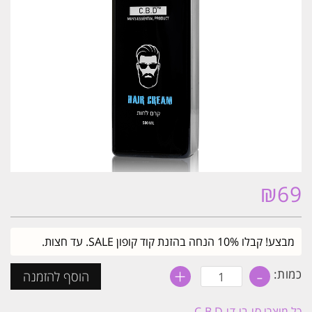
₪
69
מבצע! קבלו 10% הנחה בהזנת קוד קופון SALE. עד חצות.
+
-
כמות
כמות:
הוסף להזמנה
של
קרם
לחות
כל מוצרי
סי.בי.די C.B.D