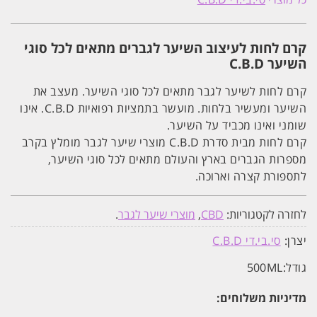
לגבר
לעיצוב
השיער
500
קרם לחות לעיצוב השיער לגברים מתאים לכל סוגי
מ"ל
C.B.D
השיער C.B.D
קרם לחות לשיער לגבר מתאים לכל סוגי השיער. מעצב את
השיער ומעשיר בלחות. מועשר בתמציות רפואיות C.B.D. אינו
שומני ואינו מכביד על השיער.
קרם לחות מבית סדרת C.B.D מוצרי שיער לגבר מומלץ בקרב
מספרות הגברים בארץ והעולם מתאים לכל סוגי השיער,
לתספורת קצרה וארוכה.
לחזרה לקטגוריות:
CBD
,
מוצרי שיער לגבר
.
יצרן:
סי.בי.די C.B.D
גודל:
500ML
מדיניות משלוחים: