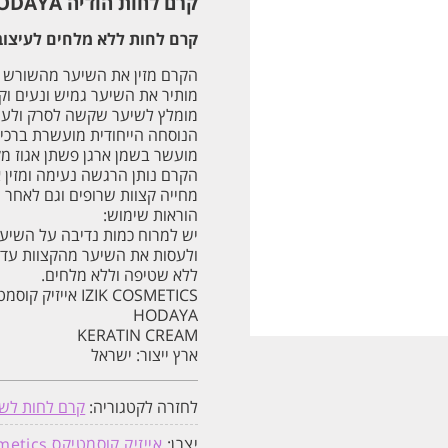
קרם לחות הודיה HODAYA ללא מלחים 500 מל Izik cosmetics
קרם לחות ללא מלחים לעיצוב
הקרם מזין את השיער מהשורש ו
מותיר את השיער גמיש ונעים וקל
מומלץ לשיער שקשה לסרק ולעיצ
הנוסחה הייחודית מועשרת ברכיב
מועשר בשמן ארגן פשתן אגוז מקד
הקרם נותן הרגשה נעימה ומזין 
מחייה קצוות שרופים וגם לאחר 
הוראות שימוש:
יש למרוח כמות נדיבה על השיער
ולעסות את השיער מהקצוות עד 
ללא שטיפה וללא מלחים.
IZIK COSMETICS אייזיק קוסמטיקס
HODAYA
KERATIN CREAM
ארץ ייצור: ישראל
לחזרה לקטגוריה:
קרם לחות לש
יצרן:
אייזיק קוסמטיקס Izik cosmetics