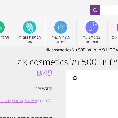
א-ב
צבע לשיער
מוצרי חשמל
מברשות ואביזרי
החלקה
וחמצנים
לשיער
שיער
₪
49
המלאי אזל
כל מוצרי
אייזיק קוסמטיקס Izik cosmetics