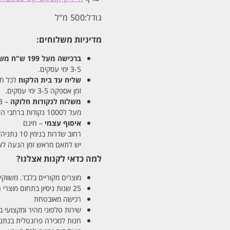
גודל:
500 מ"ל
מדיניות משלוחים:
ברכישה מעל 199 ש"ח
משלו
3-5 ימי עסקים.
שליח עד בית הלקוח
לכל חלקי
זמן אספקה 3-5 ימי עסקים.
משלוח לנקודות חלוקה
– 13 ש"ח
מעל ל1000 נקודות ברחבי הארץ. זמן אספקה 5-8 ימי עסקים.
איסוף עצמי
– חינם
רחוב שדרות בנימין 10 נתניה/ רחוב פנקס 12 נתניה – לבחירתכם
יש לתאם מראש זמן הגעה לאיסוף עצ
למה כדאי לקנות אצלנו?
מוצרים מקוריים בלבד. משווקים
25 שנות ניסיון בתחום מוצרי השיער והטיפוח
רכישה מאובטחת
שירות טלפוני מהיר ומקצועי 
חנות למכירה פרונטלית בנתניה בע