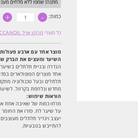
מתנה! שמפו ללא מלחים מעניק לחות 
+
-
כמות
כמות:
של
קרם
לבניית
כל מוצרי
מרוקן אויל MOROCCANOIL
תלתלים
250
מ"ל
שמן
מוצר אחד עם ארבע פעולות,
מרוקאי
MOROCCANOIL
השיער ומעצים את הברק של
הגדרה ובניית תלתלים בשיער 
אחד מוצרים הפופולארים בסדר
תלתלים ובעל טכנולוגיה מתק
מחדש ונלחמת בקרזול. לשיער 
הוראות שימוש:
על שיער לח. פזרו את החומר ב
יעצב ויגדיר תלתלים מעוצבים, 
להתייבש בטבעיות.