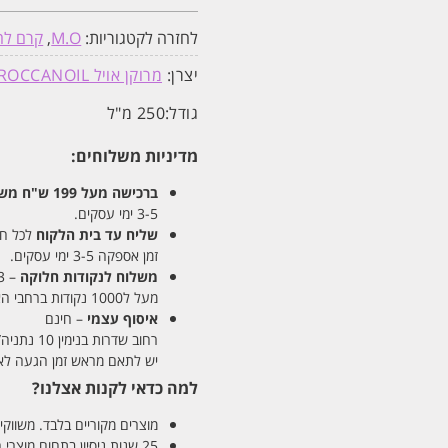
לחזרה לקטגוריות:
M.O
,
קרם לח
יצרן:
מרוקן אויל MOROCCANOIL
גודל:
250 מ"ל
מדיניות משלוחים:
ברכישה מעל 199 ש"ח
משלו
3-5 ימי עסקים.
שליח עד בית הלקוח
לכל חלקי
זמן אספקה 3-5 ימי עסקים.
משלוח לנקודות חלוקה
– 13 ש"ח
מעל ל1000 נקודות ברחבי הארץ. זמן אספקה 5-8 ימי עסקים.
איסוף עצמי
– חינם
רחוב שדרות בנימין 10 נתניה/ רחוב פנקס 12 נתניה – לבחירתכם
יש לתאם מראש זמן הגעה לאיסוף עצ
למה כדאי לקנות אצלנו?
מוצרים מקוריים בלבד. משווקים
25 שנות ניסיון בתחום מוצרי השיער והטיפוח