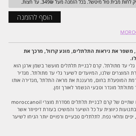
מבית פול מיטשל. בכל הזמנה מעל 349₪. עד חצות.
הוסף להזמנה
 משפר את ניראות התלתלים, מונע קרזול, מרכך את
ו.
גלי עד מתולתל. קרם לבניית תלתלים מועשר בשמן ארגן הוא
ת המוצרים שלנו, המיועדים לשיער גלי עד מתולתל. מגדיר
דמת המופעלת בחום, מרעננת את מראה התלתל ,מגדירה אותו
מתולתל מוגדר וטבעי הנשמר לאורך זמן.
מרחו כמות של שאיבה אחת או שתיים של קרם לבניית תלתלים מסדרת מוצרי moroccanoil
תנועות כיווצית על כל השיער והמשיכו בעזרת דיפיוזר אשר
יפים ומלאי נפח. לתלתלים טבעיים ורפויים יותר הניחו לשיער