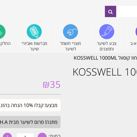
א-ב
צבע לשיער
מוצרי חשמל
מברשות ואביזרי
החלקה
וחמצנים
לשיער
שיער
₪
35
מבצע! קבלו 10% הנחה בהזנת קוד קופון SALE. עד חצות.
מתנה! סרום לשיער מבית H.A בגודל מלא. בכל הזמנה מעל 349₪. עד חצות.
כמות
כמות: