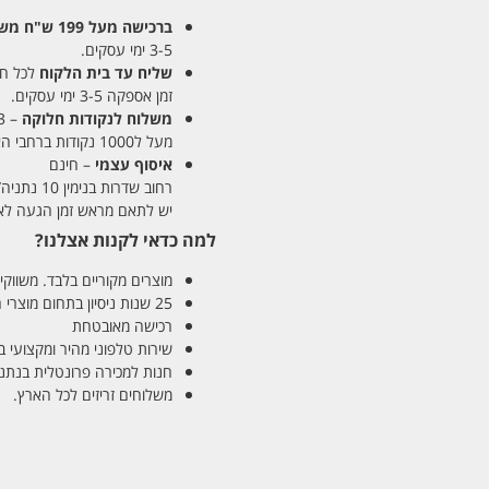
ברכישה מעל 199 ש"ח
משלו
3-5 ימי עסקים.
שליח עד בית הלקוח
לכל חלקי
זמן אספקה 3-5 ימי עסקים.
משלוח לנקודות חלוקה
– 13 ש"ח
מעל ל1000 נקודות ברחבי הארץ. זמן אספקה 5-8 ימי עסקים.
איסוף עצמי
– חינם
רחוב שדרות בנימין 10 נתניה/ רחוב פנקס 12 נתניה – לבחירתכם
יש לתאם מראש זמן הגעה לאיסוף עצ
למה כדאי לקנות אצלנו?
מוצרים מקוריים בלבד. משווקים
25 שנות ניסיון בתחום מוצרי השיער והטיפוח
רכישה מאובטחת
שירות טלפוני מהיר ומקצועי 
חנות למכירה פרונטלית בנתניה בע
משלוחים זריזים לכל הארץ.