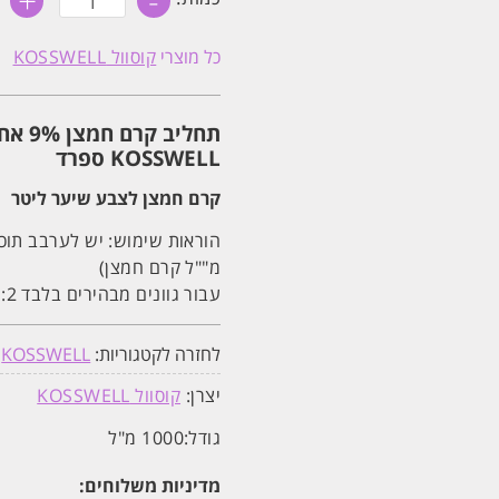
+
-
של
קרם
חמצן
כל מוצרי
קוסוול KOSSWELL
9%
אחוז
קוסוול
KOSSWELL
תחליב
1000ML
KOSSWELL ספרד
קרם חמצן לצבע שיער ליטר
מ""ל קרם חמצן)
עבור גוונים מבהירים בלבד 1:2 (60 מ"ל קרם צבע + 120 מ"ל קרם חמצן).
לחזרה לקטגוריות:
KOSSWELL
,
יצרן:
קוסוול KOSSWELL
גודל:
1000 מ"ל
מדיניות משלוחים: